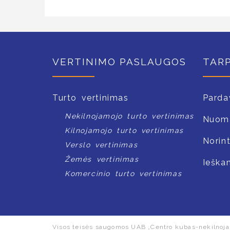
VERTINIMO PASLAUGOS
TAR
Turto vertinimas
Parda
Nekilnojamojo turto vertinimas
Nuom
Kilnojamojo turto vertinimas
Norin
Verslo vertinimas
Žemės vertinimas
Ieška
Komercinio turto vertinimas
Visos teisės saugomos UAB „Centro kubas-nekilnoja