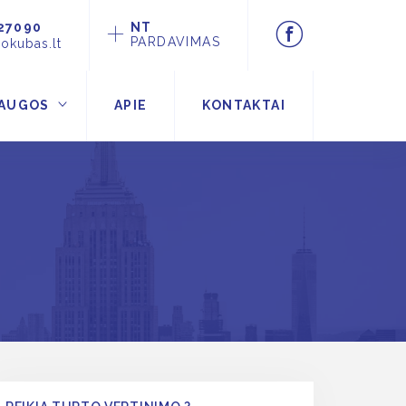
27090
NT
PARDAVIMAS
okubas.lt
AUGOS
APIE
KONTAKTAI