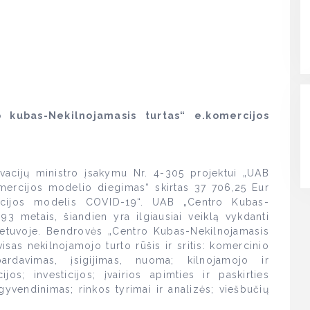
 kubas-Nekilnojamasis turtas“ e.komercijos
acijų ministro įsakymu Nr. 4-305 projektui „UAB
omercijos modelio diegimas“ skirtas 37 706,25 Eur
rcijos modelis COVID-19“. UAB „Centro Kubas-
93 metais, šiandien yra ilgiausiai veiklą vykdanti
ietuvoje. Bendrovės „Centro Kubas-Nekilnojamasis
sas nekilnojamojo turto rūšis ir sritis: komercinio
rdavimas, įsigijimas, nuoma; kilnojamojo ir
jos; investicijos; įvairios apimties ir paskirties
gyvendinimas; rinkos tyrimai ir analizės; viešbučių