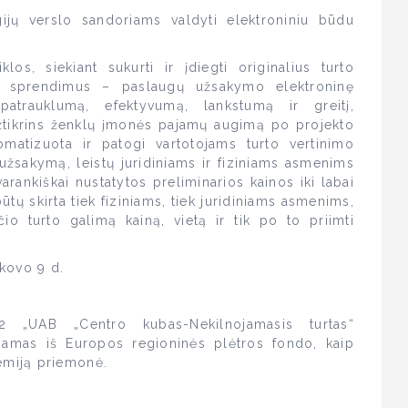
gijų verslo sandoriams valdyti elektroniniu būdu
.
os, siekiant sukurti ir įdiegti originalius turto
s sprendimus – paslaugų užsakymo elektroninę
patrauklumą, efektyvumą, lankstumą ir greitį,
užtikrins ženklų įmonės pajamų augimą po projekto
matizuota ir patogi vartotojams turto vertinimo
 užsakymą, leistų juridiniams ir fiziniams asmenims
arankiškai nustatytos preliminarios kainos iki labai
 būtų skirta tiek fiziniams, tiek juridiniams asmenims,
io turto galimą kainą, vietą ir tik po to priimti
kovo 9 d.
62 „UAB „Centro kubas-Nekilnojamasis turtas“
jamas iš Europos regioninės plėtros fondo, kaip
emiją priemonė.