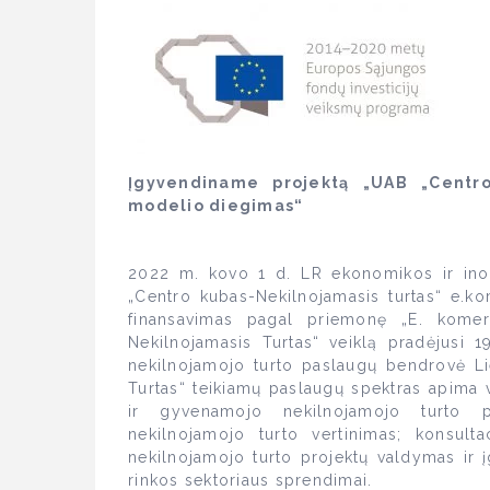
Įgyvendiname projektą „UAB „Centro
modelio diegimas“
2022 m. kovo 1 d. LR ekonomikos ir inov
„Centro kubas-Nekilnojamasis turtas“ e.k
finansavimas pagal priemonę „E. kome
Nekilnojamasis Turtas“ veiklą pradėjusi 19
nekilnojamojo turto paslaugų bendrovė L
Turtas“ teikiamų paslaugų spektras apima vi
ir gyvenamojo nekilnojamojo turto pa
nekilnojamojo turto vertinimas; konsultaci
nekilnojamojo turto projektų valdymas ir į
rinkos sektoriaus sprendimai.