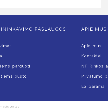
PININKAVIMO PASLAUGOS
APIE MUS
vimas
Apie mus
a
Kontaktai
tiems parduoti
NT Rinkos 
ntiems būsto
Privatumo po
ES parama
masis turtas“