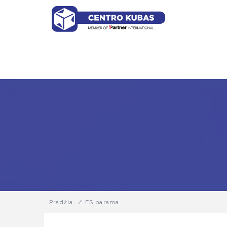
Pradžia
/
ES parama