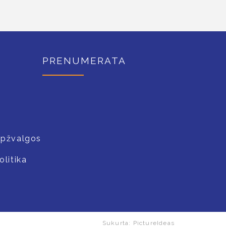
PRENUMERATA
apžvalgos
litika
Sukurta:
PictureIdeas