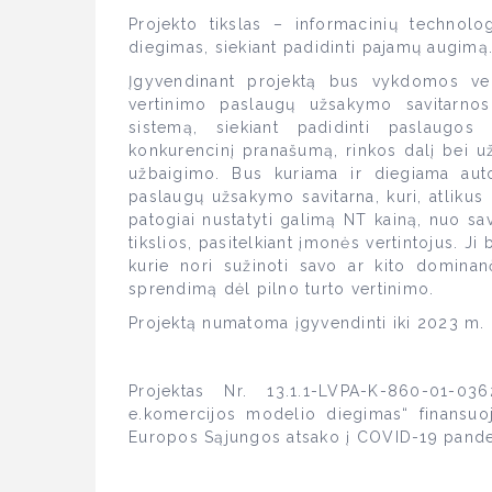
Projekto tikslas – informacinių technolo
diegimas, siekiant padidinti pajamų augimą
Įgyvendinant projektą bus vykdomos veikl
vertinimo paslaugų užsakymo savitarno
sistemą, siekiant padidinti paslaugos 
konkurencinį pranašumą, rinkos dalį bei 
užbaigimo. Bus kuriama ir diegiama auto
paslaugų užsakymo savitarna, kuri, atlikus
patogiai nustatyti galimą NT kainą, nuo sav
tikslios, pasitelkiant įmonės vertintojus. Ji
kurie nori sužinoti savo ar kito dominanč
sprendimą dėl pilno turto vertinimo.
Projektą numatoma įgyvendinti iki 2023 m. 
Projektas Nr. 13.1.1-LVPA-K-860-01-03
e.komercijos modelio diegimas“ finansuo
Europos Sąjungos atsako į COVID-19 pand