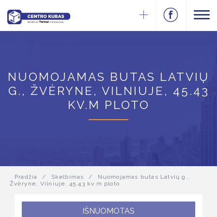
NUOMOJAMAS BUTAS LATVIŲ
G., ŽVĖRYNE, VILNIUJE, 45.43
KV.M PLOTO
Pradžia
/
Skelbimas
/
Nuomojamas butas Latvių g.,
Žvėryne, Vilniuje, 45.43 kv.m ploto
IŠNUOMOTAS