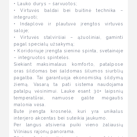
• Lauko durys – šarvuotos;
• Virtuvės baldai bei buitinė technika –
integruoti;
• Indaplovė ir plautuvė įrengtos virtuvės
saloje;
• Virtuvės stalviršiai – ąžuoliniai, gaminti
pagal specialų užsakymą;
• Koridoriuje įrengta sieninė spinta, svetainėje
– integruotos spintelės.
Siekiant maksimalaus komforto, patalpose
oras šildomas bei šaldomas šilumos siurblių
pagalba. Tai garantuoja ekonomišką šildymą
žiemą. Vasarą ta pati sistema naudojama
patalpų vėsinimui. Lauke esant 30+ laipsnių
temperatūrai, namuose galite mėgautis
malonia vėsa.
Bute įrengta krosnelė, kuri yra unikalus
interjero akcentas bei suteikia jaukumo.
Per langus atsiveria puiki vieno žaliausių
Vilniaus rajonų panorama.