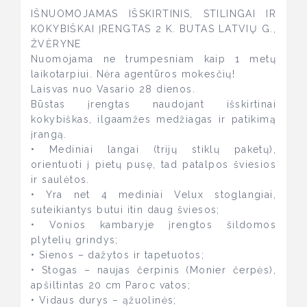
IŠNUOMOJAMAS IŠSKIRTINIS, STILINGAI IR
KOKYBIŠKAI ĮRENGTAS 2 K. BUTAS LATVIŲ G.,
ŽVĖRYNE
Nuomojama ne trumpesniam kaip 1 metų
laikotarpiui. Nėra agentūros mokesčių!
Laisvas nuo Vasario 28 dienos.
Būstas įrengtas naudojant išskirtinai
kokybiškas, ilgaamžes medžiagas ir patikimą
įrangą.
• Mediniai langai (trijų stiklų paketų),
orientuoti į pietų pusę, tad patalpos šviesios
ir saulėtos.
• Yra net 4 mediniai Velux stoglangiai,
suteikiantys butui itin daug šviesos;
• Vonios kambaryje įrengtos šildomos
plytelių grindys;
• Sienos – dažytos ir tapetuotos;
• Stogas – naujas čerpinis (Monier čerpės),
apšiltintas 20 cm Paroc vatos;
• Vidaus durys – ąžuolinės;