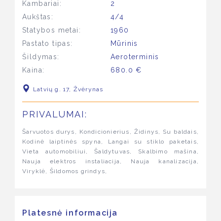
Kambariai:
2
Aukštas:
4/4
Statybos metai:
1960
Pastato tipas:
Mūrinis
Šildymas:
Aeroterminis
Kaina:
680.0 €
Latvių g. 17, Žvėrynas
PRIVALUMAI:
Šarvuotos durys, Kondicionierius, Židinys, Su baldais,
Kodinė laiptinės spyna, Langai su stiklo paketais,
Vieta automobiliui, Šaldytuvas, Skalbimo mašina,
Nauja elektros instaliacija, Nauja kanalizacija,
Viryklė, Šildomos grindys,
Platesnė informacija