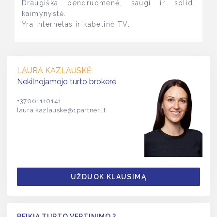
Draugiška bendruomenė, saugi ir solidi
kaimynystė.
Yra internetas ir kabelinė TV.
LAURA KAZLAUSKĖ
Nekilnojamojo turto brokerė
+37061110141
laura.kazlauske@1partner.lt
UŽDUOK KLAUSIMĄ
REIKIA TURTO VERTINIMO ?