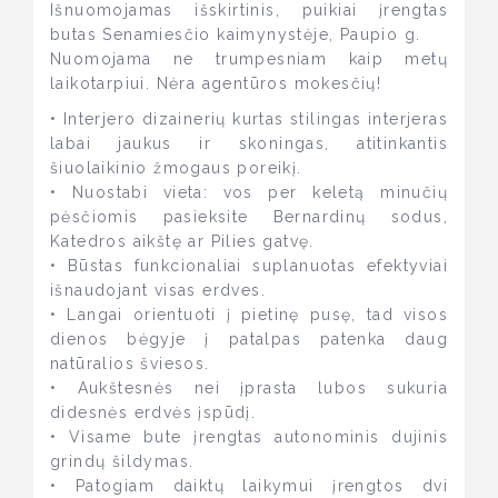
Išnuomojamas išskirtinis, puikiai įrengtas
butas Senamiesčio kaimynystėje, Paupio g.
Nuomojama ne trumpesniam kaip metų
laikotarpiui. Nėra agentūros mokesčių!
• Interjero dizainerių kurtas stilingas interjeras
labai jaukus ir skoningas, atitinkantis
šiuolaikinio žmogaus poreikį.
• Nuostabi vieta: vos per keletą minučių
pėsčiomis pasieksite Bernardinų sodus,
Katedros aikštę ar Pilies gatvę.
• Būstas funkcionaliai suplanuotas efektyviai
išnaudojant visas erdves.
• Langai orientuoti į pietinę pusę, tad visos
dienos bėgyje į patalpas patenka daug
natūralios šviesos.
• Aukštesnės nei įprasta lubos sukuria
didesnės erdvės įspūdį.
• Visame bute įrengtas autonominis dujinis
grindų šildymas.
• Patogiam daiktų laikymui įrengtos dvi