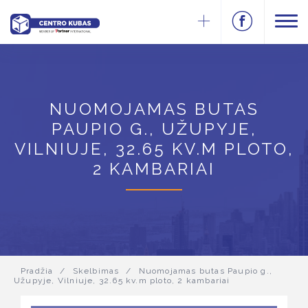
NUOMOJAMAS BUTAS
PAUPIO G., UŽUPYJE,
VILNIUJE, 32.65 KV.M PLOTO,
2 KAMBARIAI
Pradžia
/
Skelbimas
/
Nuomojamas butas Paupio g.,
Užupyje, Vilniuje, 32.65 kv.m ploto, 2 kambariai