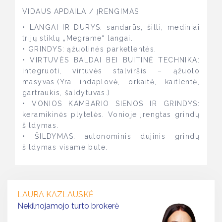
VIDAUS APDAILA / ĮRENGIMAS
• LANGAI IR DURYS: sandarūs, šilti, mediniai
trijų stiklų „Megrame“ langai.
• GRINDYS: ąžuolinės parketlentės.
• VIRTUVĖS BALDAI BEI BUITINĖ TECHNIKA:
integruoti, virtuvės stalviršis – ąžuolo
masyvas.(Yra indaplovė, orkaitė, kaitlentė,
gartraukis, šaldytuvas.)
• VONIOS KAMBARIO SIENOS IR GRINDYS:
keramikinės plytelės. Vonioje įrengtas grindų
šildymas.
• ŠILDYMAS: autonominis dujinis grindų
šildymas visame bute.
LAURA KAZLAUSKĖ
Nekilnojamojo turto brokerė