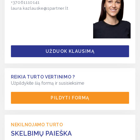
+37061110141
laura.kazlauske@1partner.lt
UŽDUOK KLAUSIMĄ
REIKIA TURTO VERTINIMO ?
Užpildykite šią formą ir susisieksime
PILDYTI FORMĄ
NEKILNOJAMO TURTO
SKELBIMŲ PAIEŠKA