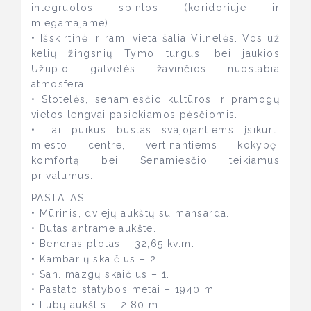
integruotos spintos (koridoriuje ir
miegamajame).
• Išskirtinė ir rami vieta šalia Vilnelės. Vos už
kelių žingsnių Tymo turgus, bei jaukios
Užupio gatvelės žavinčios nuostabia
atmosfera.
• Stotelės, senamiesčio kultūros ir pramogų
vietos lengvai pasiekiamos pėsčiomis.
• Tai puikus būstas svajojantiems įsikurti
miesto centre, vertinantiems kokybę,
komfortą bei Senamiesčio teikiamus
privalumus.
PASTATAS
• Mūrinis, dviejų aukštų su mansarda.
• Butas antrame aukšte.
• Bendras plotas – 32,65 kv.m.
• Kambarių skaičius – 2.
• San. mazgų skaičius – 1.
• Pastato statybos metai – 1940 m.
• Lubų aukštis – 2,80 m.