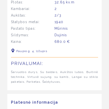
Plotas:
32.65 kv.m
Kambariai:
2
Aukštas:
2/3
Statybos metai:
1940
Pastato tipas:
Mūrinis
Šildymas:
Dujinis
Kaina:
680.0 €
Paupio g. 4, Užupis
PRIVALUMAI:
Šarvuotos durys, Su baldais, Aukštos lubos, Buitinė
technika, Virtuvė sujung. su kamb., Langai su stiklo
paketais, Parketas, Šaldytuvas,
Platesnė informacija