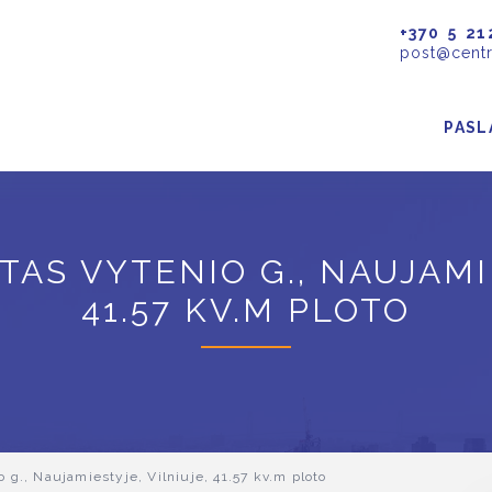
+370 5 21
post@centr
PASL
S VYTENIO G., NAUJAMIE
41.57 KV.M PLOTO
g., Naujamiestyje, Vilniuje, 41.57 kv.m ploto