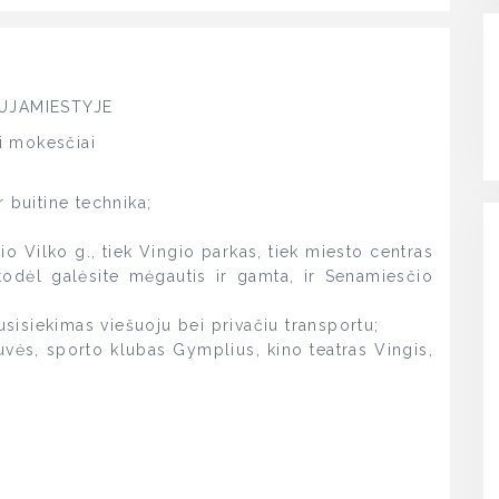
UJAMIESTYJE
i mokesčiai
 buitine technika;
nio Vilko g., tiek Vingio parkas, tiek miesto centras
odėl galėsite mėgautis ir gamta, ir Senamiesčio
susisiekimas viešuoju bei privačiu transportu;
uvės, sporto klubas Gymplius, kino teatras Vingis,