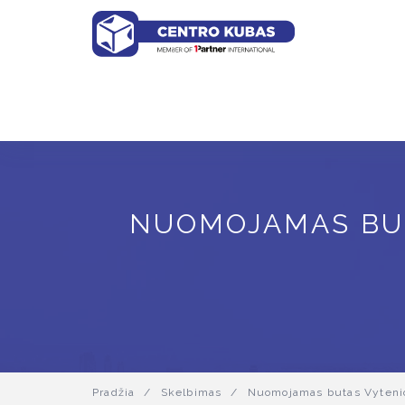
NUOMOJAMAS BUTA
Pradžia
/
Skelbimas
/
Nuomojamas butas Vytenio 