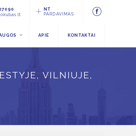
27090
NT
PARDAVIMAS
okubas.lt
AUGOS
APIE
KONTAKTAI
STYJE, VILNIUJE,