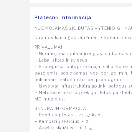
Platesnė informacija
NUOMOJAMAS 2K. BUTAS VYTENIO G., NA
Nuomos kaina 500 eur/mėn. + komunalinia
PRIVALUMAI
– Nuomojamas pilnai įrengtas, su baldais ir
– Labai šiltas ir šviesus;
– Strategiškai patogi lokacija, šalia Geleži
pėsčiomis pasiekiamas vos per 20 min, t
teikiamais malonumais bei pramogomis.
– Išvystyta infrastruktūra aplink, patogus 
– Netoliese maisto prekių ir kitos parduot
MO muziejus.
BENDRA INFORMACIJA
– Bendras plotas – 41.57 kv.m;
– Kambarių skaičius – 2;
– Aukštų skaičius – 1 iš 5;