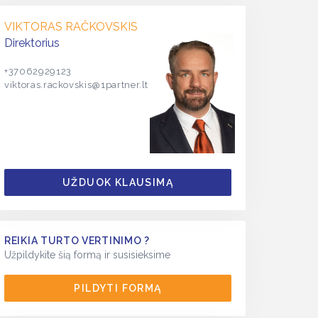
VIKTORAS RAČKOVSKIS
Direktorius
+37062929123
viktoras.rackovskis@1partner.lt
UŽDUOK KLAUSIMĄ
REIKIA TURTO VERTINIMO ?
Užpildykite šią formą ir susisieksime
PILDYTI FORMĄ