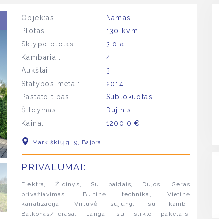
Objektas
Namas
Plotas:
130 kv.m
Sklypo plotas:
3.0 a.
Kambariai:
4
Aukštai:
3
Statybos metai:
2014
Pastato tipas:
Sublokuotas
Šildymas:
Dujinis
Kaina:
1200.0 €
Markiškių g. 9, Bajorai
PRIVALUMAI:
Elektra, Židinys, Su baldais, Dujos, Geras
privažiavimas, Buitinė technika, Vietinė
kanalizacija, Virtuvė sujung. su kamb.,
Balkonas/Terasa, Langai su stiklo paketais,