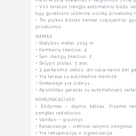
metu erdvią svetainės ir valgomojo zoną pr
• Virš terasos įrengta automatiniu būdu v
tujų gyvatvorė užtikrina visišką privatumą
• Tai puikus būstas šeimai svajojančiai gy
privalumus.
NAMAS
• Statybos metai: 2014 m.
• Kambarių skaičius: 4.
• San. mazgų skaičius: 2.
• Sklypo plotas: 3 arai.
• 3 parkavimo vietos: dvi šalia namo bei g
• Yra terasa su automatine markize.
• Svetainėje yra židinys.
• Apšiltintas garažas su automatiniais varta
KOMUNIKACIJOS
• Šildymas – dujinis katilas. Visame na
įrengtas radiatorius.
• Vanduo – gręžinys.
• Kanalizacija – vietiniai valymo įrenginiai
• Yra rekuperacija ir signalizacija.