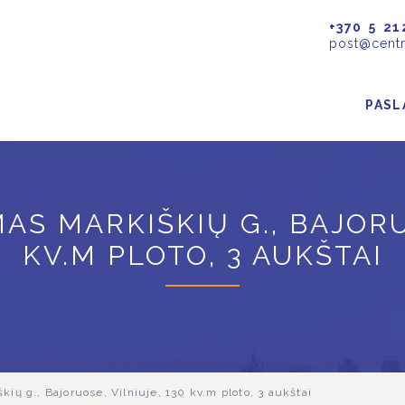
+370 5 21
post@centr
PASL
 MARKIŠKIŲ G., BAJORUO
KV.M PLOTO, 3 AUKŠTAI
ų g., Bajoruose, Vilniuje, 130 kv.m ploto, 3 aukštai