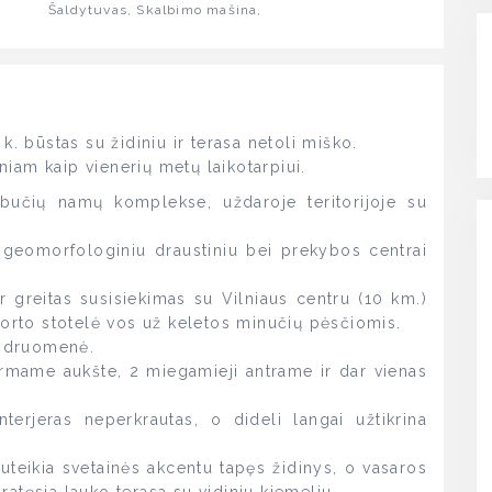
Šaldytuvas, Skalbimo mašina,
k. būstas su židiniu ir terasa netoli miško.
iam kaip vienerių metų laikotarpiui.
vibučių namų komplekse, uždaroje teritorijoje su
geomorfologiniu draustiniu bei prekybos centrai
 ir greitas susisiekimas su Vilniaus centru (10 km.)
porto stotelė vos už keletos minučių pėsčiomis.
endruomenė.
irmame aukšte, 2 miegamieji antrame ir dar vienas
interjeras neperkrautas, o dideli langai užtikrina
uteikia svetainės akcentu tapęs židinys, o vasaros