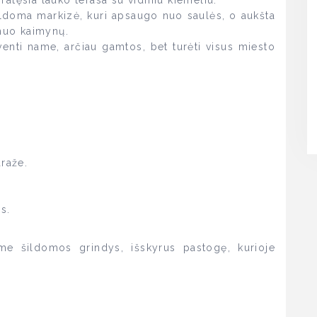
atęsia lauko terasa su vidiniu kiemeliu.
aldoma markizė, kuri apsaugo nuo saulės, o aukšta
 nuo kaimynų.
venti name, arčiau gamtos, bet turėti visus miesto
araže.
is.
me šildomos grindys, išskyrus pastogę, kurioje