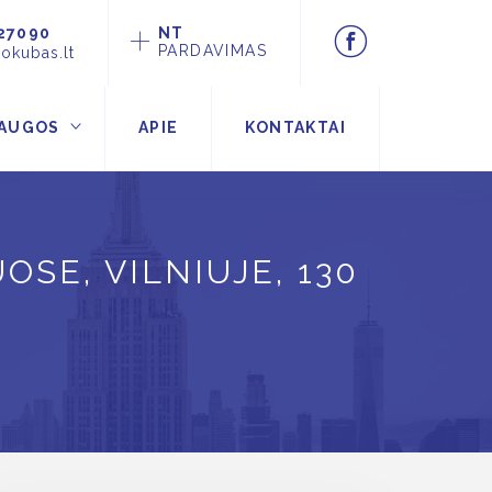
27090
NT
PARDAVIMAS
okubas.lt
AUGOS
APIE
KONTAKTAI
SE, VILNIUJE, 130