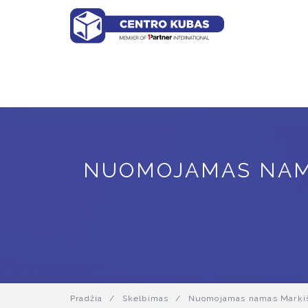
NUOMOJAMAS NAMAS
Pradžia
/
Skelbimas
/
Nuomojamas namas Markiški