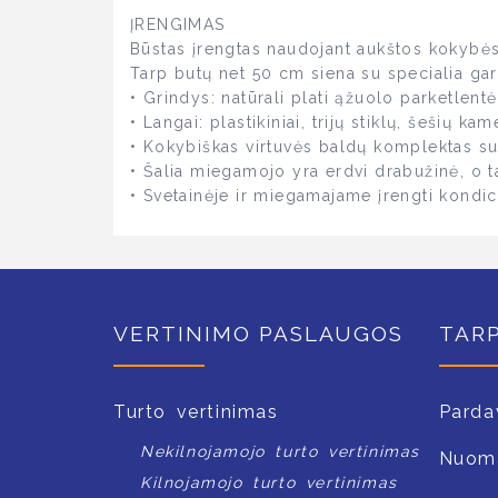
ĮRENGIMAS
Būstas įrengtas naudojant aukštos kokybė
Tarp butų net 50 cm siena su specialia gar
• Grindys: natūrali plati ąžuolo parketlentė
• Langai: plastikiniai, trijų stiklų, šešių kam
• Kokybiškas virtuvės baldų komplektas su 
• Šalia miegamojo yra erdvi drabužinė, o t
• Svetainėje ir miegamajame įrengti kondici
VERTINIMO PASLAUGOS
TAR
Turto vertinimas
Parda
Nekilnojamojo turto vertinimas
Nuom
Kilnojamojo turto vertinimas