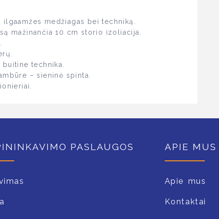
s ilgaamžes medžiagas bei techniką.
są mažinančia 10 cm storio izoliacija.
.
erų.
buitine technika.
ambūre – sieninė spinta.
onieriai.
PININKAVIMO PASLAUGOS
APIE MUS
vimas
Apie mus
a
Kontaktai