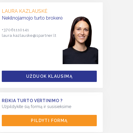
LAURA KAZLAUSKĖ
Nekilnojamojo turto brokerė
+37061110141
laura.kazlauske@1partner.lt
UŽDUOK KLAUSIMĄ
REIKIA TURTO VERTINIMO ?
Užpildykite šią formą ir susisieksime
PILDYTI FORMĄ