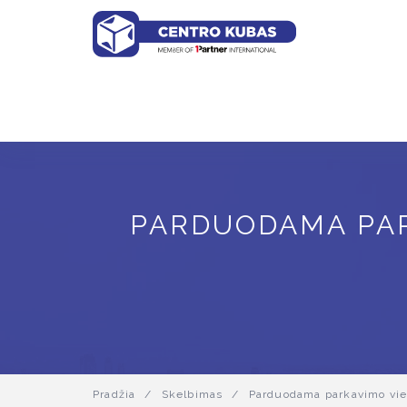
PARDUODAMA PAR
Pradžia
/
Skelbimas
/
Parduodama parkavimo vieta