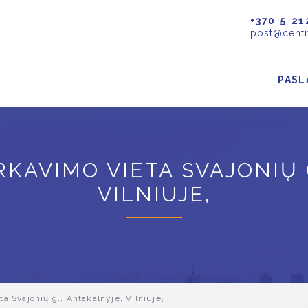
+370 5 21
post@centr
PASL
KAVIMO VIETA SVAJONIŲ G
VILNIUJE,
 Svajonių g., Antakalnyje, Vilniuje,