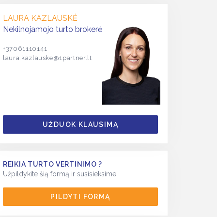
LAURA KAZLAUSKĖ
Nekilnojamojo turto brokerė
+37061110141
laura.kazlauske@1partner.lt
UŽDUOK KLAUSIMĄ
REIKIA TURTO VERTINIMO ?
Užpildykite šią formą ir susisieksime
PILDYTI FORMĄ