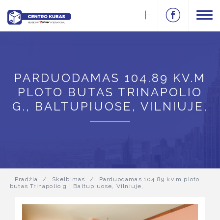
PARDUODAMAS 104.89 KV.M
PLOTO BUTAS TRINAPOLIO
G., BALTUPIUOSE, VILNIUJE,
Pradžia
/
Skelbimas
/
Parduodamas 104.89 kv.m ploto
butas Trinapolio g., Baltupiuose, Vilniuje,