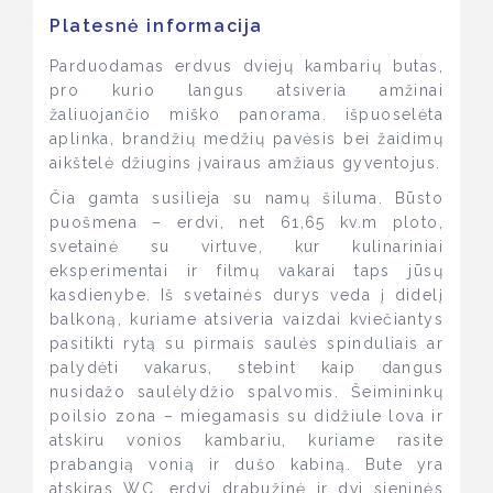
Platesnė informacija
Parduodamas erdvus dviejų kambarių butas,
pro kurio langus atsiveria amžinai
žaliuojančio miško panorama. išpuoselėta
aplinka, brandžių medžių pavėsis bei žaidimų
aikštelė džiugins įvairaus amžiaus gyventojus.
Čia gamta susilieja su namų šiluma. Būsto
puošmena – erdvi, net 61,65 kv.m ploto,
svetainė su virtuve, kur kulinariniai
eksperimentai ir filmų vakarai taps jūsų
kasdienybe. Iš svetainės durys veda į didelį
balkoną, kuriame atsiveria vaizdai kviečiantys
pasitikti rytą su pirmais saulės spinduliais ar
palydėti vakarus, stebint kaip dangus
nusidažo saulėlydžio spalvomis. Šeimininkų
poilsio zona – miegamasis su didžiule lova ir
atskiru vonios kambariu, kuriame rasite
prabangią vonią ir dušo kabiną. Bute yra
atskiras WC, erdvi drabužinė ir dvi sieninės