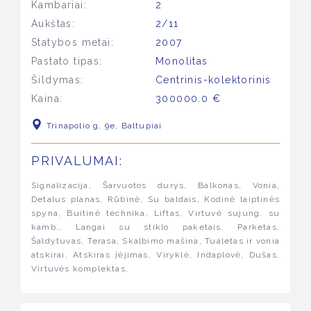
Kambariai:
2
Aukštas:
2/11
Statybos metai:
2007
Pastato tipas:
Monolitas
Šildymas:
Centrinis-kolektorinis
Kaina:
300000.0 €
Trinapolio g. 9e, Baltupiai
PRIVALUMAI:
Signalizacija, Šarvuotos durys, Balkonas, Vonia,
Detalus planas, Rūbinė, Su baldais, Kodinė laiptinės
spyna, Buitinė technika, Liftas, Virtuvė sujung. su
kamb., Langai su stiklo paketais, Parketas,
Šaldytuvas, Terasa, Skalbimo mašina, Tualetas ir vonia
atskirai, Atskiras įėjimas, Viryklė, Indaplovė, Dušas,
Virtuvės komplektas,