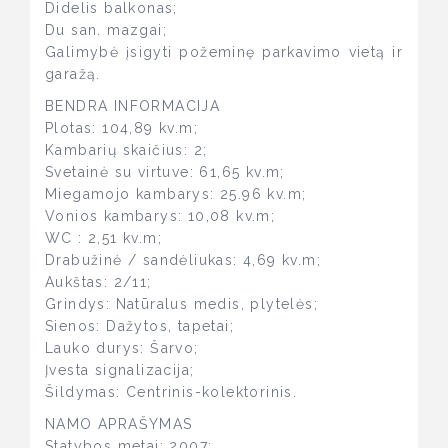
Didelis balkonas;
Du san. mazgai;
Galimybė įsigyti požeminę parkavimo vietą ir
garažą.
BENDRA INFORMACIJA
Plotas: 104,89 kv.m;
Kambarių skaičius: 2;
Svetainė su virtuve: 61,65 kv.m;
Miegamojo kambarys: 25.96 kv.m;
Vonios kambarys: 10,08 kv.m;
WC : 2,51 kv.m;
Drabužinė / sandėliukas: 4,69 kv.m;
Aukštas: 2/11;
Grindys: Natūralus medis, plytelės;
Sienos: Dažytos, tapetai;
Lauko durys: Šarvo;
Įvesta signalizacija;
Šildymas: Centrinis-kolektorinis.
NAMO APRAŠYMAS
Statybos metai: 2007;