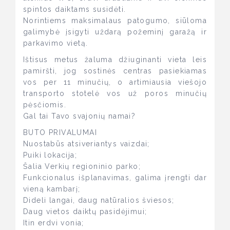
spintos daiktams susidėti.
Norintiems maksimalaus patogumo, siūloma
galimybė įsigyti uždarą požeminį garažą ir
parkavimo vietą.
Ištisus metus žaluma džiuginanti vieta leis
pamiršti, jog sostinės centras pasiekiamas
vos per 11 minučių, o artimiausia viešojo
transporto stotelė vos už poros minučių
pėsčiomis.
Gal tai Tavo svajonių namai?
BUTO PRIVALUMAI
Nuostabūs atsiveriantys vaizdai;
Puiki lokacija;
Šalia Verkių regioninio parko;
Funkcionalus išplanavimas, galima įrengti dar
vieną kambarį;
Dideli langai, daug natūralios šviesos;
Daug vietos daiktų pasidėjimui;
Itin erdvi vonia;