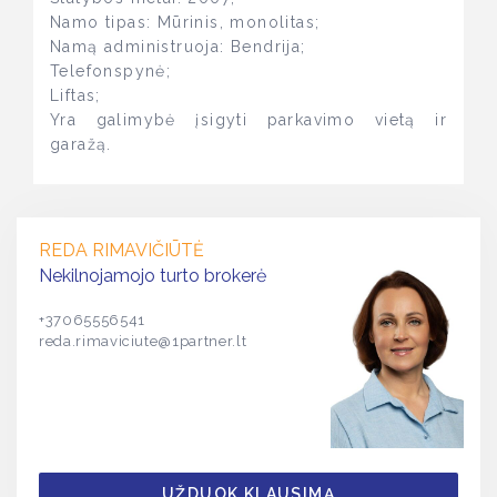
Namo tipas: Mūrinis, monolitas;
Namą administruoja: Bendrija;
Telefonspynė;
Liftas;
Yra galimybė įsigyti parkavimo vietą ir
garažą.
REDA RIMAVIČIŪTĖ
Nekilnojamojo turto brokerė
+37065556541
reda.rimaviciute@1partner.lt
UŽDUOK KLAUSIMĄ