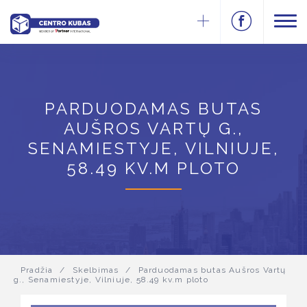
PARDUODAMAS BUTAS
AUŠROS VARTŲ G.,
SENAMIESTYJE, VILNIUJE,
58.49 KV.M PLOTO
Pradžia
/
Skelbimas
/
Parduodamas butas Aušros Vartų
g., Senamiestyje, Vilniuje, 58.49 kv.m ploto