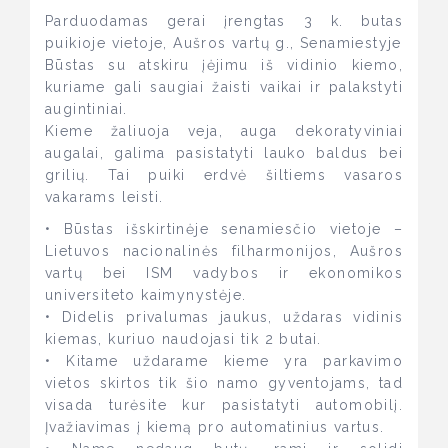
Parduodamas gerai įrengtas 3 k. butas
puikioje vietoje, Aušros vartų g., Senamiestyje
Būstas su atskiru įėjimu iš vidinio kiemo,
kuriame gali saugiai žaisti vaikai ir palakstyti
augintiniai.
Kieme žaliuoja veja, auga dekoratyviniai
augalai, galima pasistatyti lauko baldus bei
grilių. Tai puiki erdvė šiltiems vasaros
vakarams leisti.
• Būstas išskirtinėje senamiesčio vietoje –
Lietuvos nacionalinės filharmonijos, Aušros
vartų bei ISM vadybos ir ekonomikos
universiteto kaimynystėje.
• Didelis privalumas jaukus, uždaras vidinis
kiemas, kuriuo naudojasi tik 2 butai.
• Kitame uždarame kieme yra parkavimo
vietos skirtos tik šio namo gyventojams, tad
visada turėsite kur pasistatyti automobilį.
Įvažiavimas į kiemą pro automatinius vartus.