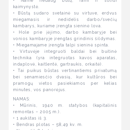
• Name nedaug butų, rami ir solidi
kaimynystė.
• Būstą sudaro svetainė su virtuve, erdvus
miegamasis ir nedidelis darbo/svečių
kambarys, kuriame įrengta sieninė lova.
• Hole prie įėjimo, darbo kambaryje bei
vonios kambaryje įrengtas grindinis šildymas.
• Miegamajame įrengta talpi sieninė spinta.
• Virtuvėje integruoti baldai bei buitinė
technika (yra integruotas kavos aparatas,
indaplovė, kaitlentė, gartraukis, orkaitė).
• Tai puikus būstas vertinantiems privatumą
bei senamiesčio dvasią, kur kultūros bei
pramogų vietos pasiekiamos per kelias
minutes, vos panorėjus.
NAMAS:
• Mūrinis, 1940 m. statybos (kapitalinis
remontas – 2005 m.).
• 1 aukštas iš 3.
• Bendras plotas – 58,49 kv. m.