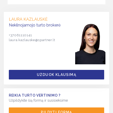
LAURA KAZLAUSKĖ
Nekilnojamojo turto brokerė
+37061110141
laura.kazlauske@1partner.lt
UŽDUOK KLAUSIMĄ
REIKIA TURTO VERTINIMO ?
Užpildykite šią formą ir susisieksime
PILDYTI FORMĄ