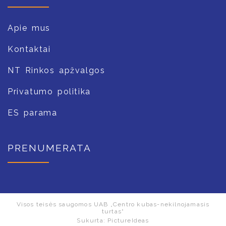
Apie mus
Kontaktai
NT Rinkos apžvalgos
Privatumo politika
ES parama
PRENUMERATA
Visos teisės saugomos UAB „Centro kubas-nekilnojamasis
turtas“
Sukurta:
PictureIdeas