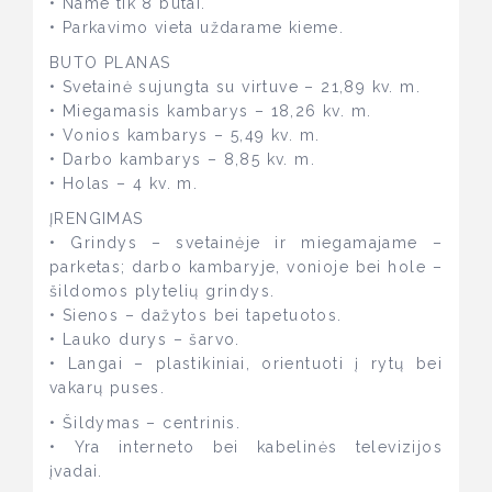
• Name tik 8 butai.
• Parkavimo vieta uždarame kieme.
BUTO PLANAS
• Svetainė sujungta su virtuve – 21,89 kv. m.
• Miegamasis kambarys – 18,26 kv. m.
• Vonios kambarys – 5,49 kv. m.
• Darbo kambarys – 8,85 kv. m.
• Holas – 4 kv. m.
ĮRENGIMAS
• Grindys – svetainėje ir miegamajame –
parketas; darbo kambaryje, vonioje bei hole –
šildomos plytelių grindys.
• Sienos – dažytos bei tapetuotos.
• Lauko durys – šarvo.
• Langai – plastikiniai, orientuoti į rytų bei
vakarų puses.
• Šildymas – centrinis.
• Yra interneto bei kabelinės televizijos
įvadai.