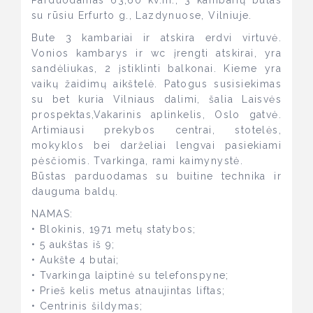
Parduodamas 63,60 kv.m., 3 kambarių butas
su rūsiu Erfurto g., Lazdynuose, Vilniuje.
Bute 3 kambariai ir atskira erdvi virtuvė.
Vonios kambarys ir wc įrengti atskirai, yra
sandėliukas, 2 įstiklinti balkonai. Kieme yra
vaikų žaidimų aikštelė. Patogus susisiekimas
su bet kuria Vilniaus dalimi, šalia Laisvės
prospektas,Vakarinis aplinkelis, Oslo gatvė.
Artimiausi prekybos centrai, stotelės,
mokyklos bei darželiai lengvai pasiekiami
pėsčiomis. Tvarkinga, rami kaimynystė.
Būstas parduodamas su buitine technika ir
dauguma baldų.
NAMAS:
• Blokinis, 1971 metų statybos;
• 5 aukštas iš 9;
• Aukšte 4 butai;
• Tvarkinga laiptinė su telefonspyne;
• Prieš kelis metus atnaujintas liftas;
• Centrinis šildymas;