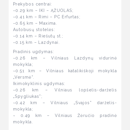
Prekybos centrai:
~0.29 km – IKI – ĄŽUOLAS;
~0.41 km – Rimi – PC Erfurtas;
~0.65 km – Maxima.
Autobusų stotelės:
~0.14 km – Riešutų st.;
~0.15 km – Lazdynai.
Pradinis ugdymas:
~0.26 km – Vilniaus Lazdynų vidurinė
mokykla;
~0.51 km – Vilniaus katalikiškoji mokykla
„Versmė”.
Ikimokyklinis ugdymas:
~0.26 km – Vilniaus lopšelis-darželis
„Spygliukas”;
~0.42 km – Vilniaus „Svajos” darželis-
mokykla;
~ 0.49 km – Vilniaus Žėručio pradinė
mokykla.