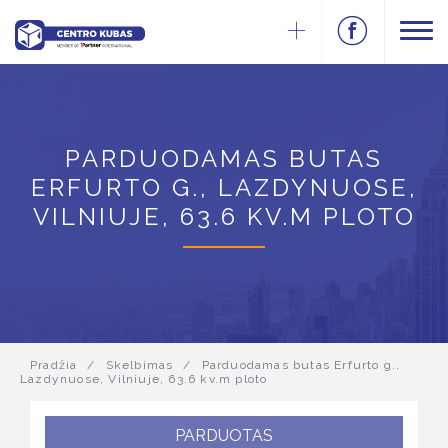
PARDUODAMAS BUTAS
ERFURTO G., LAZDYNUOSE,
VILNIUJE, 63.6 KV.M PLOTO
Pradžia
/
Skelbimas
/
Parduodamas butas Erfurto g.,
Lazdynuose, Vilniuje, 63.6 kv.m ploto
PARDUOTAS