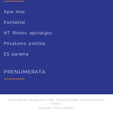
Apie mus
Kontaktai
NT Rinkos apžvalgos
Privatumo politika
ES parama
PRENUMERATA
Visos teisės saugomos UAB „Centro kubas-nekilnojamasis
turtas“
Sukurta:
PictureIdeas