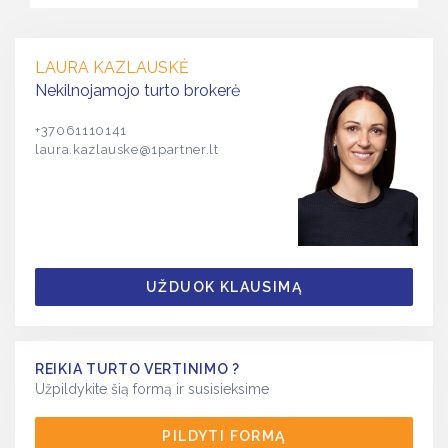
LAURA KAZLAUSKĖ
Nekilnojamojo turto brokerė
+37061110141
laura.kazlauske@1partner.lt
UŽDUOK KLAUSIMĄ
REIKIA TURTO VERTINIMO ?
Užpildykite šią formą ir susisieksime
PILDYTI FORMĄ