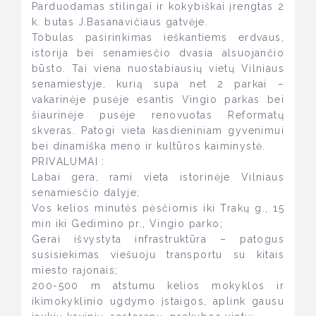
Parduodamas stilingai ir kokybiškai įrengtas 2
k. butas J.Basanavičiaus gatvėje.
Tobulas pasirinkimas ieškantiems erdvaus,
istorija bei senamiesčio dvasia alsuojančio
būsto. Tai viena nuostabiausių vietų Vilniaus
senamiestyje, kurią supa net 2 parkai –
vakarinėje pusėje esantis Vingio parkas bei
šiaurinėje pusėje renovuotas Reformatų
skveras. Patogi vieta kasdieniniam gyvenimui
bei dinamiška meno ir kultūros kaiminystė.
PRIVALUMAI :
Labai gera, rami vieta istorinėje Vilniaus
senamiesčio dalyje;
Vos kelios minutės pėsčiomis iki Trakų g., 15
min iki Gedimino pr., Vingio parko;
Gerai išvystyta infrastruktūra – patogus
susisiekimas viešuoju transportu su kitais
miesto rajonais;
200-500 m atstumu kelios mokyklos ir
ikimokyklinio ugdymo įstaigos, aplink gausu