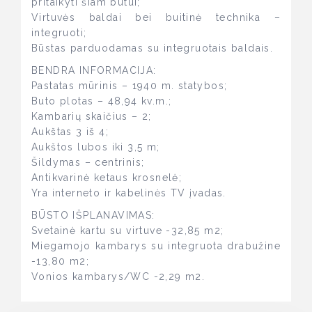
pritaikyti šiam butui;
Virtuvės baldai bei buitinė technika –
integruoti;
Būstas parduodamas su integruotais baldais.
BENDRA INFORMACIJA:
Pastatas mūrinis – 1940 m. statybos;
Buto plotas – 48,94 kv.m.;
Kambarių skaičius – 2;
Aukštas 3 iš 4;
Aukštos lubos iki 3,5 m;
Šildymas – centrinis;
Antikvarinė ketaus krosnelė;
Yra interneto ir kabelinės TV įvadas.
BŪSTO IŠPLANAVIMAS:
Svetainė kartu su virtuve -32,85 m2;
Miegamojo kambarys su integruota drabužine
-13,80 m2;
Vonios kambarys/WC -2,29 m2.