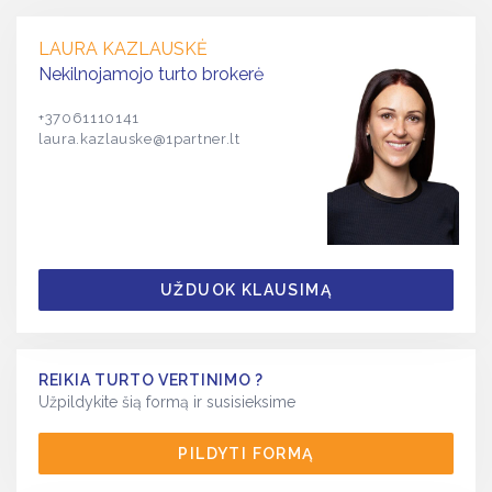
LAURA KAZLAUSKĖ
Nekilnojamojo turto brokerė
+37061110141
laura.kazlauske@1partner.lt
UŽDUOK KLAUSIMĄ
REIKIA TURTO VERTINIMO ?
Užpildykite šią formą ir susisieksime
PILDYTI FORMĄ