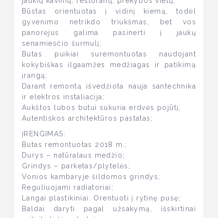
jaukių kavinių, restoranų, prekybos vietų;
Būstas orientuotas į vidinį kiemą, todėl
gyvenimo netrikdo triukšmas, bet vos
panorėjus galima pasinerti į jaukų
senamiesčio šurmulį;
Butas puikiai suremontuotas naudojant
kokybiškas ilgaamžes medžiagas ir patikimą
įrangą;
Darant remontą išvedžiota nauja santechnika
ir elektros instaliacija;
Aukštos lubos butui sukuria erdvės pojūtį;
Autentiškos architektūros pastatas;
ĮRENGIMAS:
Butas remontuotas 2018 m.;
Durys – natūralaus medžio;
Grindys – parketas/plytelės;
Vonios kambaryje šildomos grindys;
Reguliuojami radiatoriai;
Langai plastikiniai. Orentuoti į rytinę pusę;
Baldai daryti pagal užsakymą, išskirtinai