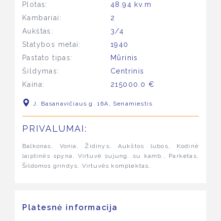
Plotas:
48.94 kv.m
Kambariai:
2
Aukštas:
3/4
Statybos metai:
1940
Pastato tipas:
Mūrinis
Šildymas:
Centrinis
Kaina:
215000.0 €
J. Basanavičiaus g. 16A, Senamiestis
PRIVALUMAI:
Balkonas, Vonia, Židinys, Aukštos lubos, Kodinė
laiptinės spyna, Virtuvė sujung. su kamb., Parketas,
Šildomos grindys, Virtuvės komplektas,
Platesnė informacija