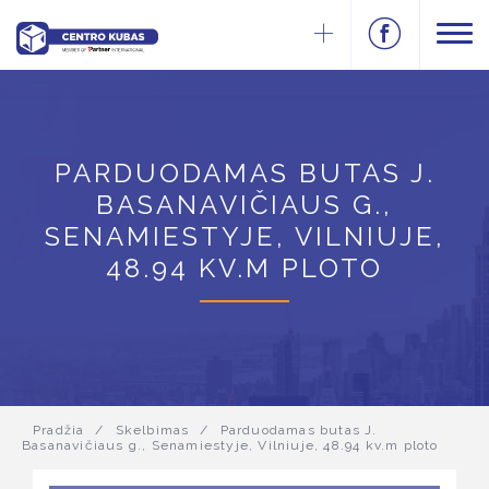
PARDUODAMAS BUTAS J.
BASANAVIČIAUS G.,
SENAMIESTYJE, VILNIUJE,
48.94 KV.M PLOTO
Pradžia
/
Skelbimas
/
Parduodamas butas J.
Basanavičiaus g., Senamiestyje, Vilniuje, 48.94 kv.m ploto