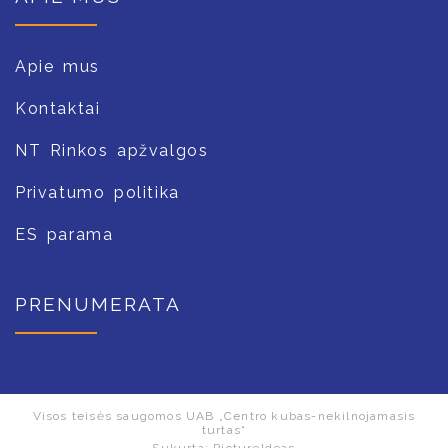
Apie mus
Kontaktai
NT Rinkos apžvalgos
Privatumo politika
ES parama
PRENUMERATA
Visos teisės saugomos UAB „Centro kubas-nekilnojamasis
turtas“