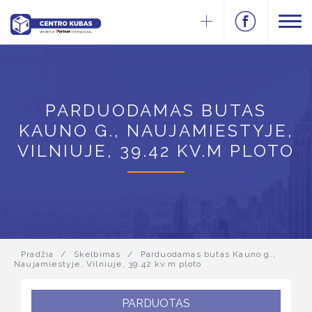
PARDUODAMAS BUTAS
KAUNO G., NAUJAMIESTYJE,
VILNIUJE, 39.42 KV.M PLOTO
Pradžia
/
Skelbimas
/
Parduodamas butas Kauno g.,
Naujamiestyje, Vilniuje, 39.42 kv.m ploto
PARDUOTAS