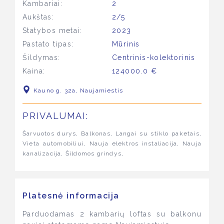
Kambariai:
2
Aukštas:
2/5
Statybos metai:
2023
Pastato tipas:
Mūrinis
Šildymas:
Centrinis-kolektorinis
Kaina:
124000.0 €
Kauno g. 32a, Naujamiestis
PRIVALUMAI:
Šarvuotos durys, Balkonas, Langai su stiklo paketais,
Vieta automobiliui, Nauja elektros instaliacija, Nauja
kanalizacija, Šildomos grindys,
Platesnė informacija
Parduodamas 2 kambarių loftas su balkonu