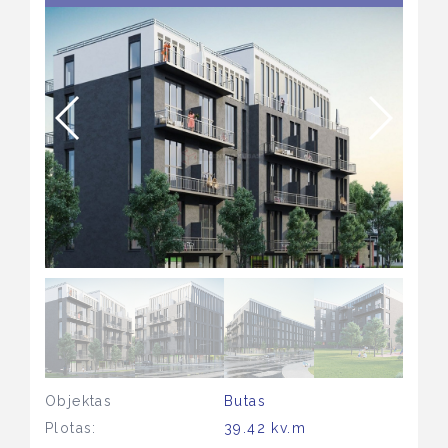
Objektas
Butas
Plotas:
39.42 kv.m