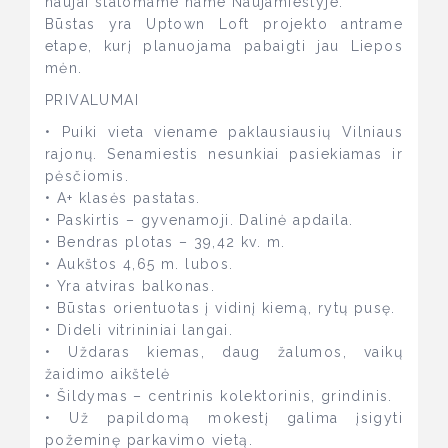
naujai statomame name Naujamiestyje.
Būstas yra Uptown Loft projekto antrame
etape, kurį planuojama pabaigti jau Liepos
mėn.
PRIVALUMAI
• Puiki vieta viename paklausiausių Vilniaus
rajonų. Senamiestis nesunkiai pasiekiamas ir
pėsčiomis.
• A+ klasės pastatas.
• Paskirtis – gyvenamoji. Dalinė apdaila.
• Bendras plotas – 39,42 kv. m.
• Aukštos 4,65 m. lubos.
• Yra atviras balkonas.
• Būstas orientuotas į vidinį kiemą, rytų pusę.
• Dideli vitrininiai langai.
• Uždaras kiemas, daug žalumos, vaikų
žaidimo aikštelė
• Šildymas – centrinis kolektorinis, grindinis.
• Už papildomą mokestį galima įsigyti
požeminę parkavimo vietą.