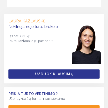
LAURA KAZLAUSKĖ
Nekilnojamojo turto brokerė
+37061110141
laura.kazlauske@1partner.lt
UŽDUOK KLAUSIMĄ
REIKIA TURTO VERTINIMO ?
Užpildykite šią formą ir susisieksime