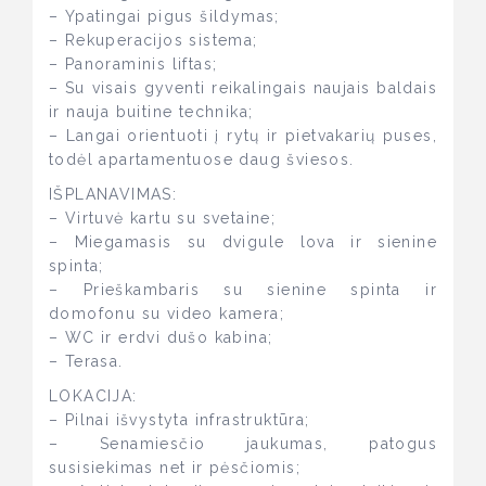
– Ypatingai pigus šildymas;
– Rekuperacijos sistema;
– Panoraminis liftas;
– Su visais gyventi reikalingais naujais baldais
ir nauja buitine technika;
– Langai orientuoti į rytų ir pietvakarių puses,
todėl apartamentuose daug šviesos.
IŠPLANAVIMAS:
– Virtuvė kartu su svetaine;
– Miegamasis su dvigule lova ir sienine
spinta;
– Prieškambaris su sienine spinta ir
domofonu su video kamera;
– WC ir erdvi dušo kabina;
– Terasa.
LOKACIJA:
– Pilnai išvystyta infrastruktūra;
– Senamiesčio jaukumas, patogus
susisiekimas net ir pėsčiomis;