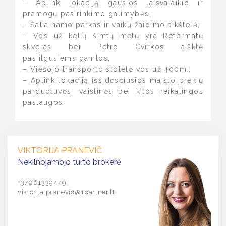
– Aplink lokaciją gausios laisvalaikio ir
pramogų pasirinkimo galimybės;
– Šalia namo parkas ir vaikų žaidimo aikštelė;
– Vos už kelių šimtų metų yra Reformatų
skveras bei Petro Cvirkos aišktė
pasiilgusiems gamtos;
– Viešojo transporto stotelė vos už 400m.;
– Aplink lokaciją įšsidėsčiusios maisto prekių
parduotuvės, vaistinės bei kitos reikalingos
paslaugos.
VIKTORIJA PRANEVIČ
Nekilnojamojo turto brokerė
+37061339449
viktorija.pranevic@1partner.lt