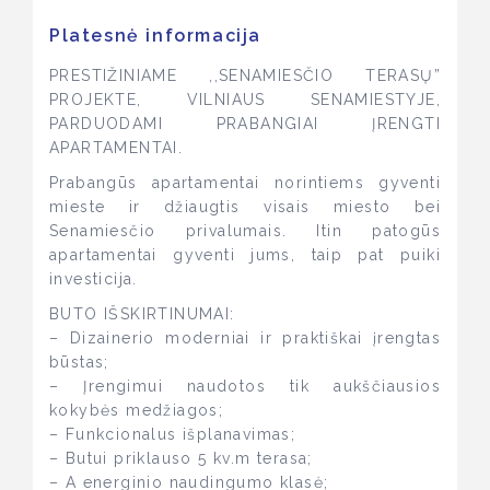
Platesnė informacija
PRESTIŽINIAME ,,SENAMIESČIO TERASŲ”
PROJEKTE, VILNIAUS SENAMIESTYJE,
PARDUODAMI PRABANGIAI ĮRENGTI
APARTAMENTAI.
Prabangūs apartamentai norintiems gyventi
mieste ir džiaugtis visais miesto bei
Senamiesčio privalumais. Itin patogūs
apartamentai gyventi jums, taip pat puiki
investicija.
BUTO IŠSKIRTINUMAI:
– Dizainerio moderniai ir praktiškai įrengtas
būstas;
– Įrengimui naudotos tik aukščiausios
kokybės medžiagos;
– Funkcionalus išplanavimas;
– Butui priklauso 5 kv.m terasa;
– A energinio naudingumo klasė;