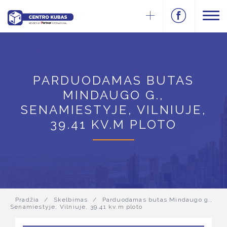
PARDUODAMAS BUTAS
MINDAUGO G.,
SENAMIESTYJE, VILNIUJE,
39.41 KV.M PLOTO
Pradžia
/
Skelbimas
/
Parduodamas butas Mindaugo g.,
Senamiestyje, Vilniuje, 39.41 kv.m ploto