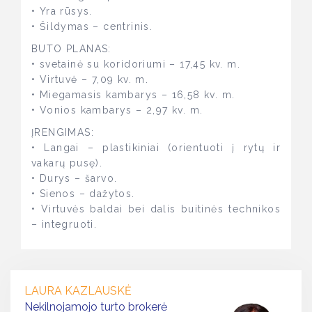
• Yra rūsys.
• Šildymas – centrinis.
BUTO PLANAS:
• svetainė su koridoriumi – 17,45 kv. m.
• Virtuvė – 7,09 kv. m.
• Miegamasis kambarys – 16,58 kv. m.
• Vonios kambarys – 2,97 kv. m.
ĮRENGIMAS:
• Langai – plastikiniai (orientuoti į rytų ir
vakarų pusę).
• Durys – šarvo.
• Sienos – dažytos.
• Virtuvės baldai bei dalis buitinės technikos
– integruoti.
LAURA KAZLAUSKĖ
Nekilnojamojo turto brokerė