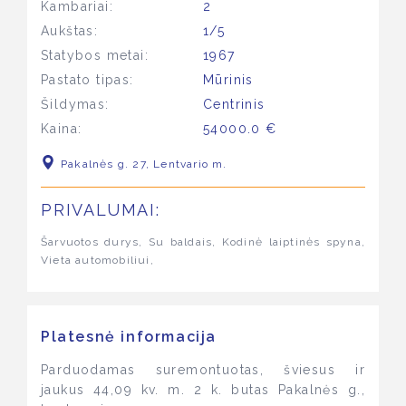
Kambariai:
2
Aukštas:
1/5
Statybos metai:
1967
Pastato tipas:
Mūrinis
Šildymas:
Centrinis
Kaina:
54000.0 €
Pakalnės g. 27, Lentvario m.
PRIVALUMAI:
Šarvuotos durys, Su baldais, Kodinė laiptinės spyna,
Vieta automobiliui,
Platesnė informacija
Parduodamas suremontuotas, šviesus ir
jaukus 44,09 kv. m. 2 k. butas Pakalnės g.,