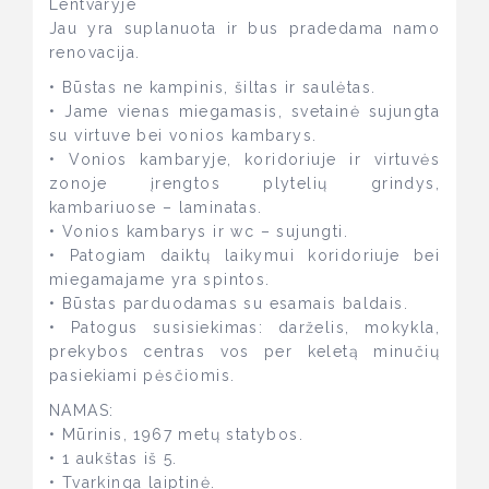
Lentvaryje
Jau yra suplanuota ir bus pradedama namo
renovacija.
• Būstas ne kampinis, šiltas ir saulėtas.
• Jame vienas miegamasis, svetainė sujungta
su virtuve bei vonios kambarys.
• Vonios kambaryje, koridoriuje ir virtuvės
zonoje įrengtos plytelių grindys,
kambariuose – laminatas.
• Vonios kambarys ir wc – sujungti.
• Patogiam daiktų laikymui koridoriuje bei
miegamajame yra spintos.
• Būstas parduodamas su esamais baldais.
• Patogus susisiekimas: darželis, mokykla,
prekybos centras vos per keletą minučių
pasiekiami pėsčiomis.
NAMAS:
• Mūrinis, 1967 metų statybos.
• 1 aukštas iš 5.
• Tvarkinga laiptinė.