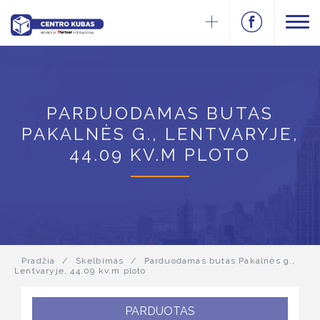
PARDUODAMAS BUTAS
PAKALNĖS G., LENTVARYJE,
44.09 KV.M PLOTO
Pradžia
/
Skelbimas
/
Parduodamas butas Pakalnės g.,
Lentvaryje, 44.09 kv.m ploto
PARDUOTAS