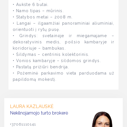
• Aukšte 6 butai.
• Namo tipas – mūrinis.
• Statybos metai – 2008 m.
• Langai – ilgaamžiai panoraminiai aliuminiai,
orientuoti į rytų pusę.
• Grindys: svetainėje ir miegamajame –
dekoratyvinis medis, poilsio kambaryje ir
koridoriuje – bambukas.
• Šildymas – centrinis kolektorinis.
• Vonios kambaryje – šildomos grindys.
• Pastatą prižiūri bendrija.
• Požeminė parkavimo vieta parduodama už
papildomą mokestį.
LAURA KAZLAUSKĖ
Nekilnojamojo turto brokerė
+37061110141