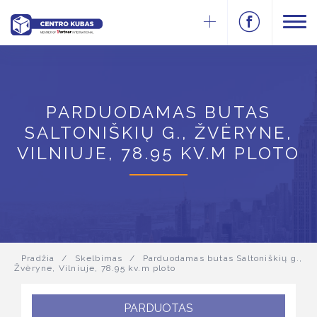
PARDUODAMAS BUTAS
SALTONIŠKIŲ G., ŽVĖRYNE,
VILNIUJE, 78.95 KV.M PLOTO
Pradžia
/
Skelbimas
/
Parduodamas butas Saltoniškių g.,
Žvėryne, Vilniuje, 78.95 kv.m ploto
PARDUOTAS