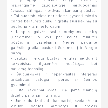
• Ypatingoje Vilniaus dalyje, Žvėryne,
prabangiame daugiabutyje parduodamas
šviesus, stilingas ir erdvus 3 kambarių būstas.
• Tai nuostabi vieta norintiems gyventi miesto
centre bei turėti puikų ir greitą susisiekimą su
bet kuria kita miesto dalimi.
• Kitapus gatvės rasite prekybos centrą
„Panorama“, o vos per kelias minutes
pėsčiomis pasiekiama Neries pakrante
galėsite greitai pasiekti Senamiestį ir Vingio
parką.
• Jaukus ir erdus būstas įrengtas naudojant
kokybiškas, ilgaamžes medžiagas bei
patikimą techniką.
• Šiuolaikiškas ir neperkrautas interjeras
pritaikytas patogiam poros ar šeimos
gyvenimui.
• Bute išskirtinai šviesu dėl jame esančių
didelių panoraminių langų.
• Jame du izoliuoti kambariai, svetainė su
virtuve, vonios kambarys ir erdvus