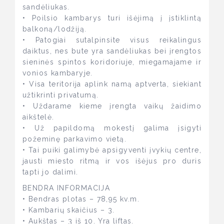
sandėliukas.
• Poilsio kambarys turi išėjimą į įstiklintą
balkoną/lodžiją.
• Patogiai sutalpinsite visus reikalingus
daiktus, nes bute yra sandėliukas bei įrengtos
sieninės spintos koridoriuje, miegamajame ir
vonios kambaryje.
• Visa teritorija aplink namą aptverta, siekiant
užtikrinti privatumą.
• Uždarame kieme įrengta vaikų žaidimo
aikštelė.
• Už papildomą mokestį galima įsigyti
požeminę parkavimo vietą.
• Tai puiki galimybė apsigyventi įvykių centre,
jausti miesto ritmą ir vos išėjus pro duris
tapti jo dalimi.
BENDRA INFORMACIJA
• Bendras plotas – 78,95 kv.m.
• Kambarių skaičius – 3.
• Aukštas – 3 iš 10. Yra liftas.