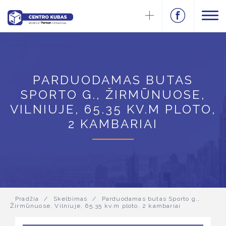
PARDUODAMAS BUTAS
SPORTO G., ŽIRMŪNUOSE,
VILNIUJE, 65.35 KV.M PLOTO,
2 KAMBARIAI
Pradžia
/
Skelbimas
/
Parduodamas butas Sporto g.,
Žirmūnuose, Vilniuje, 65.35 kv.m ploto, 2 kambariai