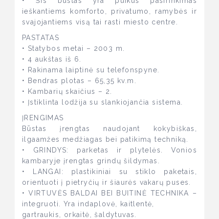
• Šis būstas yra puikus pasirinkimas
ieškantiems komforto, privatumo, ramybės ir
svajojantiems visą tai rasti miesto centre.
PASTATAS
• Statybos metai – 2003 m.
• 4 aukštas iš 6.
• Rakinama laiptinė su telefonspyne.
• Bendras plotas – 65,35 kv.m.
• Kambarių skaičius – 2.
• Įstiklinta lodžija su slankiojančia sistema.
ĮRENGIMAS
Būstas įrengtas naudojant kokybiškas,
ilgaamžes medžiagas bei patikimą techniką.
• GRINDYS: parketas ir plytelės. Vonios
kambaryje įrengtas grindų šildymas.
• LANGAI: plastikiniai su stiklo paketais,
orientuoti į pietryčių ir šiaurės vakarų puses.
• VIRTUVĖS BALDAI BEI BUITINĖ TECHNIKA –
integruoti. Yra indaplovė, kaitlentė,
gartraukis, orkaitė, šaldytuvas.