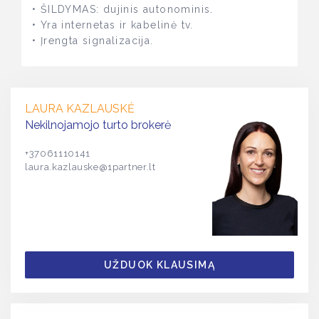
• ŠILDYMAS: dujinis autonominis.
• Yra internetas ir kabelinė tv.
• Įrengta signalizacija.
LAURA KAZLAUSKĖ
Nekilnojamojo turto brokerė
+37061110141
laura.kazlauske@1partner.lt
UŽDUOK KLAUSIMĄ