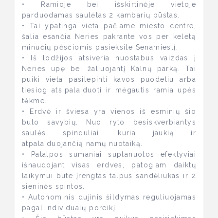
• Ramioje bei išskirtinėje vietoje
parduodamas saulėtas 2 kambarių būstas.
• Tai ypatinga vieta pačiame miesto centre,
šalia esančia Neries pakrante vos per keletą
minučių pėsčiomis pasieksite Senamiestį.
• Iš lodžijos atsiveria nuostabus vaizdas į
Neries upę bei žaliuojantį Kalnų parką. Tai
puiki vieta pasilepinti kavos puodeliu arba
tiesiog atsipalaiduoti ir mėgautis ramia upės
tėkme.
• Erdvė ir šviesa yra vienos iš esminių šio
buto savybių. Nuo ryto besiskverbiantys
saulės spinduliai, kuria jaukią ir
atpalaiduojančią namų nuotaiką.
• Patalpos sumaniai suplanuotos efektyviai
išnaudojant visas erdves, patogiam daiktų
laikymui bute įrengtas talpus sandėliukas ir 2
sieninės spintos.
• Autonominis dujinis šildymas reguliuojamas
pagal individualų poreikį.