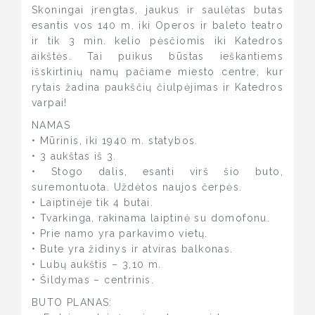
Skoningai įrengtas, jaukus ir saulėtas butas
esantis vos 140 m. iki Operos ir baleto teatro
ir tik 3 min. kelio pėsčiomis iki Katedros
aikštės. Tai puikus būstas ieškantiems
išskirtinių namų pačiame miesto centre, kur
rytais žadina paukščių čiulpėjimas ir Katedros
varpai!
NAMAS
• Mūrinis, iki 1940 m. statybos.
• 3 aukštas iš 3.
• Stogo dalis, esanti virš šio buto,
suremontuota. Uždėtos naujos čerpės.
• Laiptinėje tik 4 butai.
• Tvarkinga, rakinama laiptinė su domofonu.
• Prie namo yra parkavimo vietų.
• Bute yra židinys ir atviras balkonas.
• Lubų aukštis – 3,10 m.
• Šildymas – centrinis.
BUTO PLANAS: