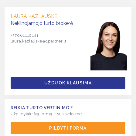
LAURA KAZLAUSKĖ
Nekilnojamojo turto brokerė
+37061110141
laura.kazlauske@1partner.lt
UŽDUOK KLAUSIMĄ
REIKIA TURTO VERTINIMO ?
Užpildykite šią formą ir susisieksime
PILDYTI FORMĄ