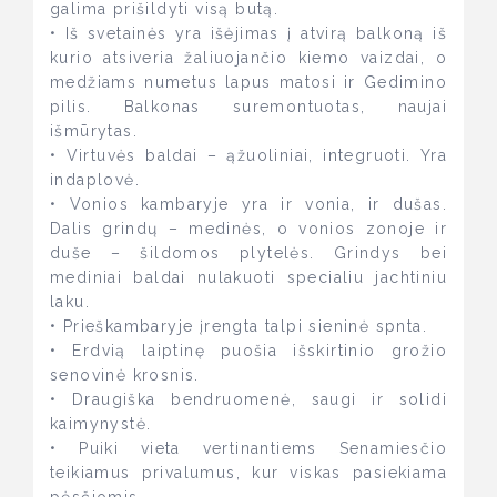
galima prišildyti visą butą.
• Iš svetainės yra išėjimas į atvirą balkoną iš
kurio atsiveria žaliuojančio kiemo vaizdai, o
medžiams numetus lapus matosi ir Gedimino
pilis. Balkonas suremontuotas, naujai
išmūrytas.
• Virtuvės baldai – ąžuoliniai, integruoti. Yra
indaplovė.
• Vonios kambaryje yra ir vonia, ir dušas.
Dalis grindų – medinės, o vonios zonoje ir
duše – šildomos plytelės. Grindys bei
mediniai baldai nulakuoti specialiu jachtiniu
laku.
• Prieškambaryje įrengta talpi sieninė spnta.
• Erdvią laiptinę puošia išskirtinio grožio
senovinė krosnis.
• Draugiška bendruomenė, saugi ir solidi
kaimynystė.
• Puiki vieta vertinantiems Senamiesčio
teikiamus privalumus, kur viskas pasiekiama