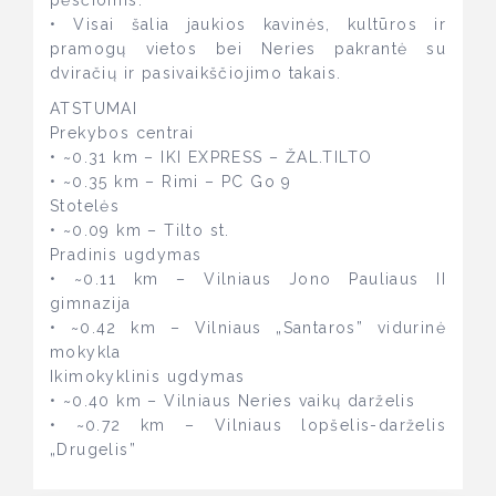
pėsčiomis.
• Visai šalia jaukios kavinės, kultūros ir
pramogų vietos bei Neries pakrantė su
dviračių ir pasivaikščiojimo takais.
ATSTUMAI
Prekybos centrai
• ~0.31 km – IKI EXPRESS – ŽAL.TILTO
• ~0.35 km – Rimi – PC Go 9
Stotelės
• ~0.09 km – Tilto st.
Pradinis ugdymas
• ~0.11 km – Vilniaus Jono Pauliaus II
gimnazija
• ~0.42 km – Vilniaus „Santaros” vidurinė
mokykla
Ikimokyklinis ugdymas
• ~0.40 km – Vilniaus Neries vaikų darželis
• ~0.72 km – Vilniaus lopšelis-darželis
„Drugelis”