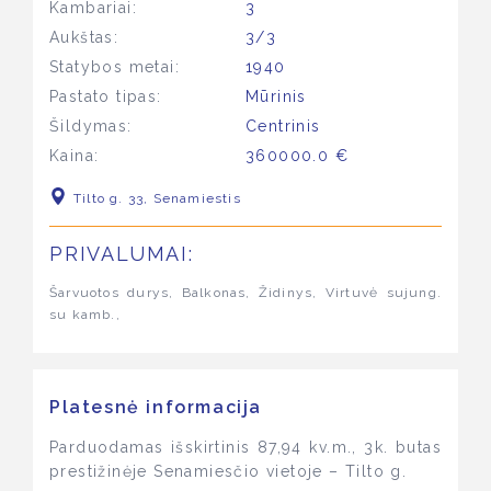
Kambariai:
3
Aukštas:
3/3
Statybos metai:
1940
Pastato tipas:
Mūrinis
Šildymas:
Centrinis
Kaina:
360000.0 €
Tilto g. 33, Senamiestis
PRIVALUMAI:
Šarvuotos durys, Balkonas, Židinys, Virtuvė sujung.
su kamb.,
Platesnė informacija
Parduodamas išskirtinis 87,94 kv.m., 3k. butas
prestižinėje Senamiesčio vietoje – Tilto g.