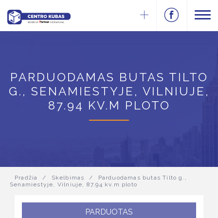
PARDUODAMAS BUTAS TILTO
G., SENAMIESTYJE, VILNIUJE,
87.94 KV.M PLOTO
Pradžia
/
Skelbimas
/
Parduodamas butas Tilto g.,
Senamiestyje, Vilniuje, 87.94 kv.m ploto
PARDUOTAS