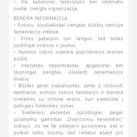
• Yra kabelinės televizijos bei interneto
įvadai. Įrengta signalizacija.
BENDRA INFORMACIJA
• Erdvus, šiuolaikiškai įrengtas būstas ramioje
Senamiečio vietoje.
• Visos patalpos turi langus, tad butas
ypatingai šviesus ir jaukus.
• Aukštos lubos suteikia papildomos erdvės
pojūtį.
• Interjeras neperkrautas, apgalvotai bei
skoningai įrengtas išlaikant senamiesčio
dvasią.
• Būstas gerai suplanuotas, jame 2 izoliuoti
kambariai, erdvus vonios kambarys ir bendra
svetainės su virtuve erdvė, kuri padalinta į
patogias funkcines zonas.
• Svetainės akcentas įspūdingas, pagal
užsakymą gamintas „Dvarčionių keramikos“
židinys. Jis ne tik interjero puošmena, bet ir
puikiai laiko šilumą, tad reikalui esant juo