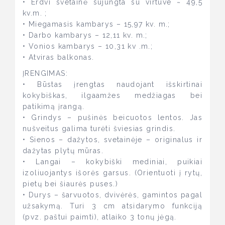
• Erdvi svetainė sujungta su virtuve ~ 49,5
kv.m. ;
• Miegamasis kambarys – 15,97 kv. m.;
• Darbo kambarys – 12,11 kv. m.;
• Vonios kambarys – 10,31 kv .m.;
• Atviras balkonas.
ĮRENGIMAS:
• Būstas įrengtas naudojant išskirtinai
kokybiškas, ilgaamžes medžiagas bei
patikimą įrangą.
• Grindys – pušinės beicuotos lentos. Jas
nušveitus galima turėti šviesias grindis.
• Sienos – dažytos, svetainėje – originalus ir
dažytas plytų mūras.
• Langai – kokybiški mediniai, puikiai
izoliuojantys išorės garsus. (Orientuoti į rytų,
pietų bei šiaurės puses.)
• Durys – šarvuotos, dvivėrės, gamintos pagal
užsakymą. Turi 3 cm atsidarymo funkciją
(pvz. paštui paimti), atlaiko 3 tonų jėgą.