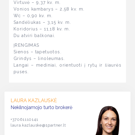
Virtuvė – 9,37 kv. m.
Vonios kambarys – 2,58 kv. m.
Wc – 0,90 kv. m.
Sandėliukas – 3,15 kv. m.
Koridorius – 11,18 kv. m.
Du atviri balkonai.
ĮRENGIMAS
Sienos – tapetuotos.
Grindys – linoleumas.
Langai – mediniai, orientuoti į rytų ir šiaurės
puses.
LAURA KAZLAUSKĖ
Nekilnojamojo turto brokerė
+37061110141
laura.kazlauske@1partner.lt