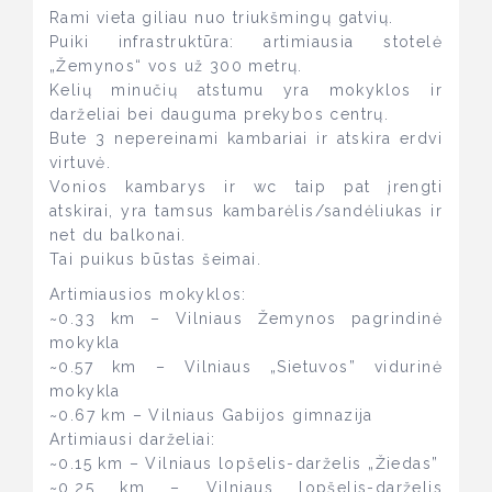
Rami vieta giliau nuo triukšmingų gatvių.
Puiki infrastruktūra: artimiausia stotelė
„Žemynos“ vos už 300 metrų.
Kelių minučių atstumu yra mokyklos ir
darželiai bei dauguma prekybos centrų.
Bute 3 nepereinami kambariai ir atskira erdvi
virtuvė.
Vonios kambarys ir wc taip pat įrengti
atskirai, yra tamsus kambarėlis/sandėliukas ir
net du balkonai.
Tai puikus būstas šeimai.
Artimiausios mokyklos:
~0.33 km – Vilniaus Žemynos pagrindinė
mokykla
~0.57 km – Vilniaus „Sietuvos” vidurinė
mokykla
~0.67 km – Vilniaus Gabijos gimnazija
Artimiausi darželiai:
~0.15 km – Vilniaus lopšelis-darželis „Žiedas”
~0.25 km – Vilniaus lopšelis-darželis