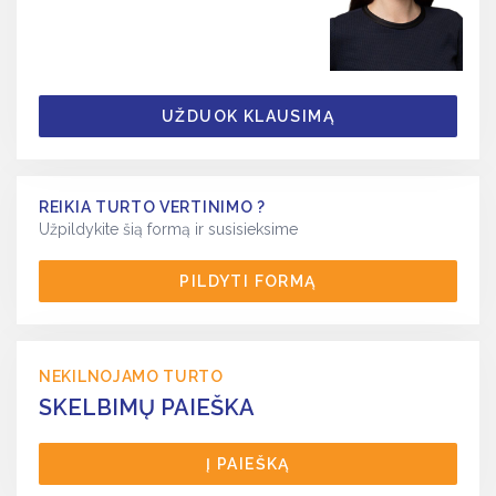
UŽDUOK KLAUSIMĄ
REIKIA TURTO VERTINIMO ?
Užpildykite šią formą ir susisieksime
PILDYTI FORMĄ
NEKILNOJAMO TURTO
SKELBIMŲ PAIEŠKA
Į PAIEŠKĄ