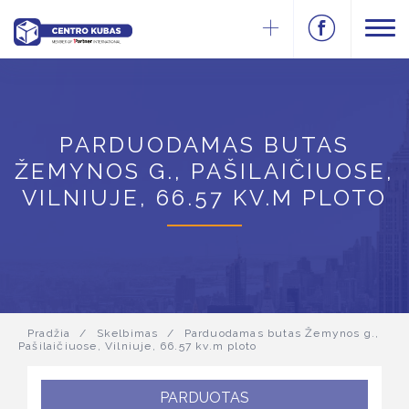
PARDUODAMAS BUTAS
ŽEMYNOS G., PAŠILAIČIUOSE,
VILNIUJE, 66.57 KV.M PLOTO
Pradžia
/
Skelbimas
/
Parduodamas butas Žemynos g.,
Pašilaičiuose, Vilniuje, 66.57 kv.m ploto
PARDUOTAS