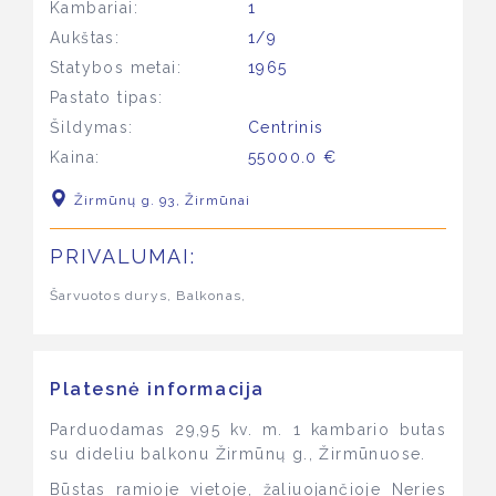
Kambariai:
1
Aukštas:
1/9
Statybos metai:
1965
Pastato tipas:
Šildymas:
Centrinis
Kaina:
55000.0 €
Žirmūnų g. 93, Žirmūnai
PRIVALUMAI:
Šarvuotos durys, Balkonas,
Platesnė informacija
Parduodamas 29,95 kv. m. 1 kambario butas
su dideliu balkonu Žirmūnų g., Žirmūnuose.
Būstas ramioje vietoje, žaliuojančioje Neries