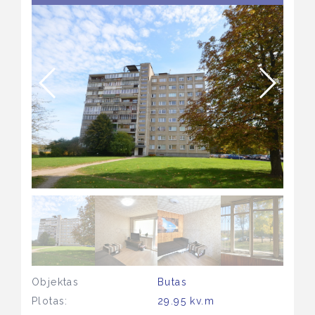
Objektas
Butas
Plotas:
29.95 kv.m