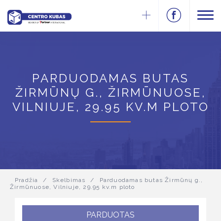
PARDUODAMAS BUTAS
ŽIRMŪNŲ G., ŽIRMŪNUOSE,
VILNIUJE, 29.95 KV.M PLOTO
Pradžia
/
Skelbimas
/
Parduodamas butas Žirmūnų g.,
Žirmūnuose, Vilniuje, 29.95 kv.m ploto
PARDUOTAS