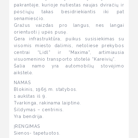
pakrantėje, kurioje nutiestas naujas dviračių ir
pėsčiųjų takas besidriekiantis iki pat
senamiesčio.
Gražus vaizdas pro langus, nes langai
orientuoti į upės pusę.
Gera infrastruktūra, puikus susisiekimas su
visomis miesto dalimis, netoliese prekybos
centrai “Lidl” ir “Maxima”, artimiausia
visuomeninio transporto stotelė “Kareivių“.
Šalia namo yra automobilių stovėjimo
aikštelė.
NAMAS
Blokinis, 1965 m. statybos.
1 aukštas iš 9.
Tvarkinga, rakinama laiptinė.
Šildymas – centrinis.
Yra bendrija.
ĮRENGIMAS
Sienos- tapetuotos.