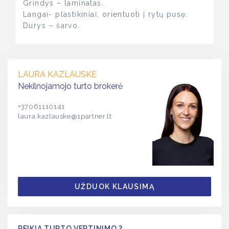
Grindys – laminatas.
Langai- plastikiniai, orientuoti į rytų pusę.
Durys – šarvo.
LAURA KAZLAUSKĖ
Nekilnojamojo turto brokerė
+37061110141
laura.kazlauske@1partner.lt
UŽDUOK KLAUSIMĄ
REIKIA TURTO VERTINIMO ?