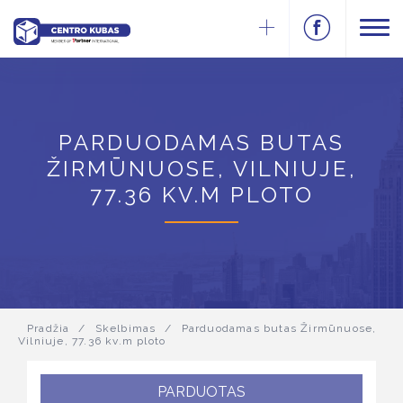
PARDUODAMAS BUTAS
ŽIRMŪNUOSE, VILNIUJE,
77.36 KV.M PLOTO
Pradžia
/
Skelbimas
/
Parduodamas butas Žirmūnuose,
Vilniuje, 77.36 kv.m ploto
PARDUOTAS