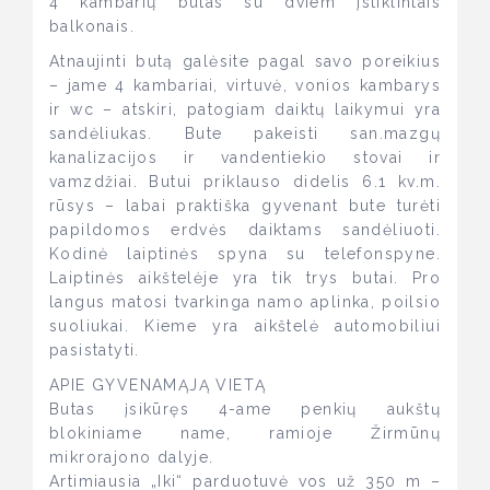
4 kambarių butas su dviem įstiklintais
balkonais.
Atnaujinti butą galėsite pagal savo poreikius
– jame 4 kambariai, virtuvė, vonios kambarys
ir wc – atskiri, patogiam daiktų laikymui yra
sandėliukas. Bute pakeisti san.mazgų
kanalizacijos ir vandentiekio stovai ir
vamzdžiai. Butui priklauso didelis 6.1 kv.m.
rūsys – labai praktiška gyvenant bute turėti
papildomos erdvės daiktams sandėliuoti.
Kodinė laiptinės spyna su telefonspyne.
Laiptinės aikštelėje yra tik trys butai. Pro
langus matosi tvarkinga namo aplinka, poilsio
suoliukai. Kieme yra aikštelė automobiliui
pasistatyti.
APIE GYVENAMĄJĄ VIETĄ
Butas įsikūręs 4-ame penkių aukštų
blokiniame name, ramioje Žirmūnų
mikrorajono dalyje.
Artimiausia „Iki“ parduotuvė vos už 350 m –