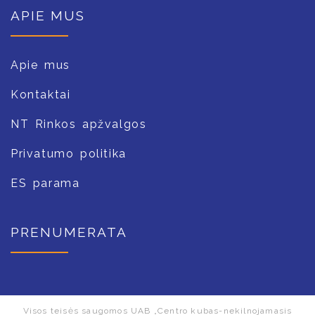
APIE MUS
Apie mus
Kontaktai
NT Rinkos apžvalgos
Privatumo politika
ES parama
PRENUMERATA
Visos teisės saugomos UAB „Centro kubas-nekilnojamasis