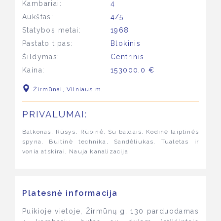
Kambariai:
4
Aukštas:
4/5
Statybos metai:
1968
Pastato tipas:
Blokinis
Šildymas:
Centrinis
Kaina:
153000.0 €
Žirmūnai, Vilniaus m.
PRIVALUMAI:
Balkonas, Rūsys, Rūbinė, Su baldais, Kodinė laiptinės
spyna, Buitinė technika, Sandėliukas, Tualetas ir
vonia atskirai, Nauja kanalizacija,
Platesnė informacija
Puikioje vietoje, Žirmūnų g. 130 parduodamas