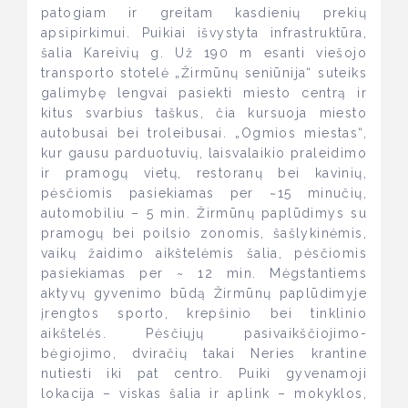
patogiam ir greitam kasdienių prekių
apsipirkimui. Puikiai išvystyta infrastruktūra,
šalia Kareivių g. Už 190 m esanti viešojo
transporto stotelė „Žirmūnų seniūnija“ suteiks
galimybę lengvai pasiekti miesto centrą ir
kitus svarbius taškus, čia kursuoja miesto
autobusai bei troleibusai. „Ogmios miestas“,
kur gausu parduotuvių, laisvalaikio praleidimo
ir pramogų vietų, restoranų bei kavinių,
pėsčiomis pasiekiamas per ~15 minučių,
automobiliu – 5 min. Žirmūnų paplūdimys su
pramogų bei poilsio zonomis, šašlykinėmis,
vaikų žaidimo aikštelėmis šalia, pėsčiomis
pasiekiamas per ~ 12 min. Mėgstantiems
aktyvų gyvenimo būdą Žirmūnų paplūdimyje
įrengtos sporto, krepšinio bei tinklinio
aikštelės. Pėsčiųjų pasivaikščiojimo-
bėgiojimo, dviračių takai Neries krantine
nutiesti iki pat centro. Puiki gyvenamoji
lokacija – viskas šalia ir aplink – mokyklos,