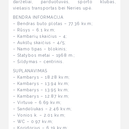
darželiai, parduotuvės, sporto klubas,
viešasis transportas bei Neries upė.
BENDRA INFORMACIJA
– Bendras buto plotas – 77.36 kv.m;
– Rūsys – 6.1 kv.m;
– Kambarių skaičius – 4;
– Aukštų skaičius – 4/5;
– Namo tipas – blokinis;
– Statybos metai – 1968 m.;
– Šildymas – centrinis.
SUPLANAVIMAS
– Kambarys – 18.28 kv.m;
– Kambarys – 13.94 kv.m;
– Kambarys – 13.95 kv.m;
– Kambarys – 12.87 kv.m;
– Virtuvė – 6.69 kv.m;
– Sandėliukas – 2.46 kv.m;
– Vonios k. – 2.01 kv.m;
– WC – 0.97 kv.m;
– Koridorius – 6.19 kv.m;