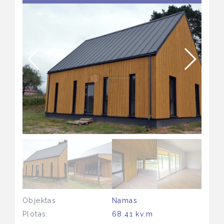
Objektas
Namas
Plotas:
68.41 kv.m