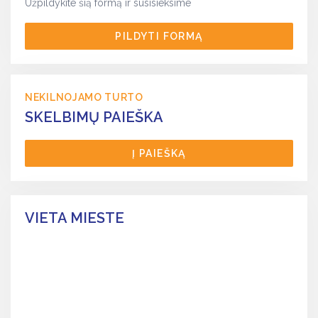
Užpildykite šią formą ir susisieksime
PILDYTI FORMĄ
NEKILNOJAMO TURTO
SKELBIMŲ PAIEŠKA
Į PAIEŠKĄ
VIETA MIESTE