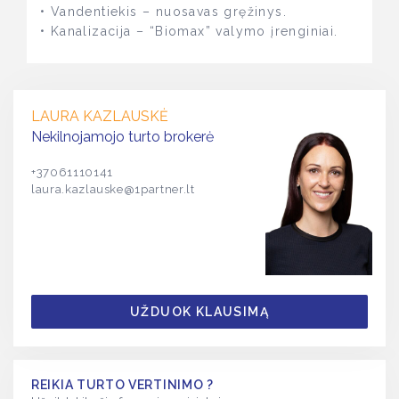
• Vandentiekis – nuosavas gręžinys.
• Kanalizacija – “Biomax” valymo įrenginiai.
LAURA KAZLAUSKĖ
Nekilnojamojo turto brokerė
+37061110141
laura.kazlauske@1partner.lt
UŽDUOK KLAUSIMĄ
REIKIA TURTO VERTINIMO ?