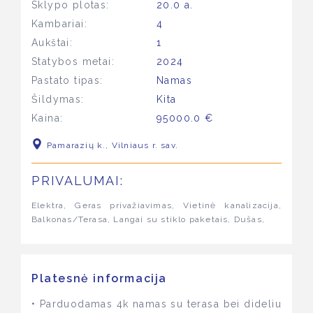
Sklypo plotas:
20.0 a.
Kambariai:
4
Aukštai:
1
Statybos metai:
2024
Pastato tipas:
Namas
Šildymas:
Kita
Kaina:
95000.0 €
Pamarazių k., Vilniaus r. sav.
PRIVALUMAI:
Elektra, Geras privažiavimas, Vietinė kanalizacija,
Balkonas/Terasa, Langai su stiklo paketais, Dušas,
Platesnė informacija
• Parduodamas 4k namas su terasa bei dideliu