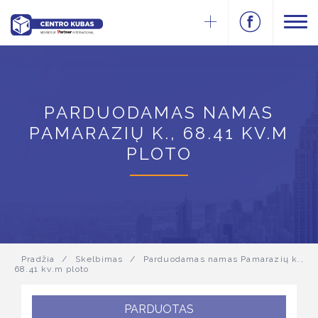
PARDUODAMAS NAMAS
PAMARAZIŲ K., 68.41 KV.M
PLOTO
Pradžia
/
Skelbimas
/
Parduodamas namas Pamarazių k.,
68.41 kv.m ploto
PARDUOTAS