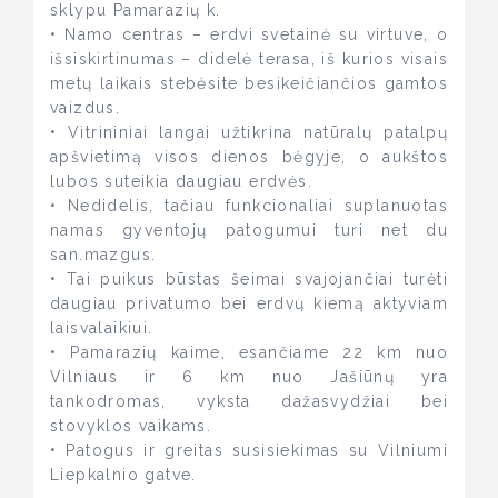
sklypu Pamarazių k.
• Namo centras – erdvi svetainė su virtuve, o
išsiskirtinumas – didelė terasa, iš kurios visais
metų laikais stebėsite besikeičiančios gamtos
vaizdus.
• Vitrininiai langai užtikrina natūralų patalpų
apšvietimą visos dienos bėgyje, o aukštos
lubos suteikia daugiau erdvės.
• Nedidelis, tačiau funkcionaliai suplanuotas
namas gyventojų patogumui turi net du
san.mazgus.
• Tai puikus būstas šeimai svajojančiai turėti
daugiau privatumo bei erdvų kiemą aktyviam
laisvalaikiui.
• Pamarazių kaime, esančiame 22 km nuo
Vilniaus ir 6 km nuo Jašiūnų yra
tankodromas, vyksta dažasvydžiai bei
stovyklos vaikams.
• Patogus ir greitas susisiekimas su Vilniumi
Liepkalnio gatve.