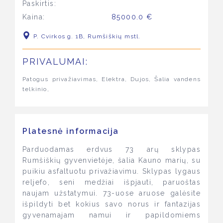
Paskirtis:
Kaina:
85000.0 €
P. Cvirkos g. 1B, Rumšiškių mstl.
PRIVALUMAI:
Patogus privažiavimas, Elektra, Dujos, Šalia vandens
telkinio,
Platesnė informacija
Parduodamas erdvus 73 arų sklypas
Rumšiškių gyvenvietėje, šalia Kauno marių, su
puikiu asfaltuotu privažiavimu. Sklypas lygaus
reljefo, seni medžiai išpjauti, paruoštas
naujam užstatymui. 73-uose aruose galėsite
išpildyti bet kokius savo norus ir fantazijas
gyvenamajam namui ir papildomiems