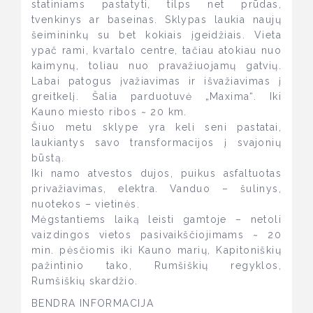
statiniams pastatyti, tilps net prūdas,
tvenkinys ar baseinas. Sklypas laukia naujų
šeimininkų su bet kokiais įgeidžiais. Vieta
ypač rami, kvartalo centre, tačiau atokiau nuo
kaimynų, toliau nuo pravažiuojamų gatvių.
Labai patogus įvažiavimas ir išvažiavimas į
greitkelį. Šalia parduotuvė „Maxima“. Iki
Kauno miesto ribos ~ 20 km.
Šiuo metu sklype yra keli seni pastatai,
laukiantys savo transformacijos į svajonių
būstą.
Iki namo atvestos dujos, puikus asfaltuotas
privažiavimas, elektra. Vanduo – šulinys,
nuotekos – vietinės.
Mėgstantiems laiką leisti gamtoje – netoli
vaizdingos vietos pasivaikščiojimams ~ 20
min. pėsčiomis iki Kauno marių, Kapitoniškių
pažintinio tako, Rumšiškių regyklos,
Rumšiškių skardžio.
BENDRA INFORMACIJA