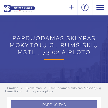
PARDUODAMAS SKLYPAS
MOKYTOJŲ G., RUMŠIŠKIŲ
MSTL., 73.02 A PLOTO
Pradžia
/
Skelbimas
/
Parduodamas sklypas Mokytojų g.,
Rumšiškių mstl., 73.02 a ploto
PARDUOTAS