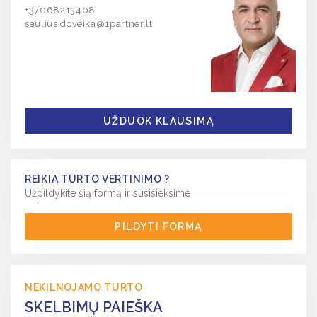
+37068213408
saulius.doveika@1partner.lt
UŽDUOK KLAUSIMĄ
REIKIA TURTO VERTINIMO ?
Užpildykite šią formą ir susisieksime
PILDYTI FORMĄ
NEKILNOJAMO TURTO
SKELBIMŲ PAIEŠKA