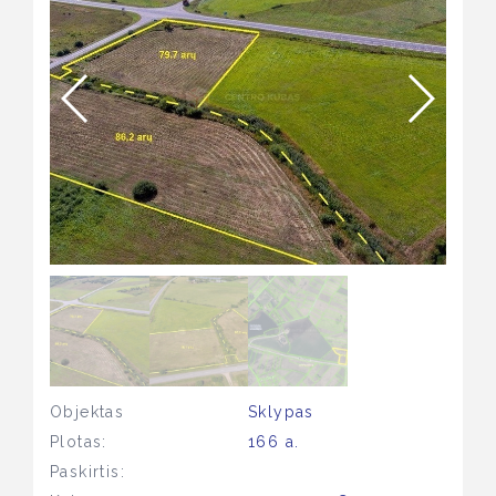
Objektas
Sklypas
Plotas:
166 a.
Paskirtis: