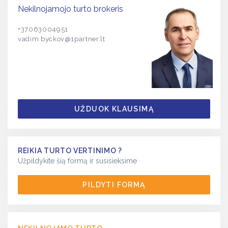
Nekilnojamojo turto brokeris
+37063004951
vadim.byckov@1partner.lt
UŽDUOK KLAUSIMĄ
REIKIA TURTO VERTINIMO ?
Užpildykite šią formą ir susisieksime
PILDYTI FORMĄ