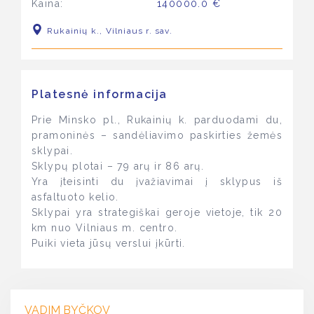
Kaina:
140000.0 €
Rukainių k., Vilniaus r. sav.
Platesnė informacija
Prie Minsko pl., Rukainių k. parduodami du,
pramoninės – sandėliavimo paskirties žemės
sklypai.
Sklypų plotai – 79 arų ir 86 arų.
Yra įteisinti du įvažiavimai į sklypus iš
asfaltuoto kelio.
Sklypai yra strategiškai geroje vietoje, tik 20
km nuo Vilniaus m. centro.
Puiki vieta jūsų verslui įkūrti.
VADIM BYČKOV