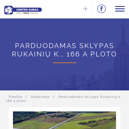
PARDUODAMAS SKLYPAS
RUKAINIŲ K., 166 A PLOTO
Pradžia
/
Skelbimas
/
Parduodamas sklypas Rukainių k.,
166 a ploto