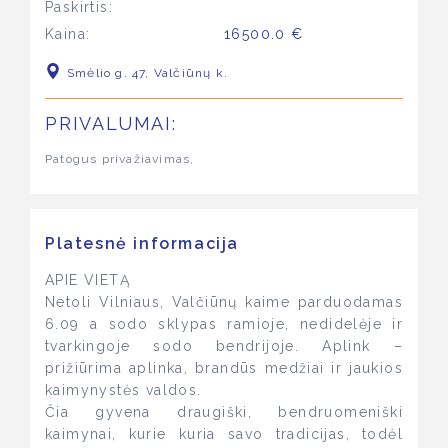
Paskirtis:
Kaina:
16500.0 €
Smėlio g. 47, Valčiūnų k.
PRIVALUMAI:
Patogus privažiavimas,
Platesnė informacija
APIE VIETĄ
Netoli Vilniaus, Valčiūnų kaime parduodamas
6.09 a sodo sklypas ramioje, nedidelėje ir
tvarkingoje sodo bendrijoje. Aplink –
prižiūrima aplinka, brandūs medžiai ir jaukios
kaimynystės valdos.
Čia gyvena draugiški, bendruomeniški
kaimynai, kurie kuria savo tradicijas, todėl