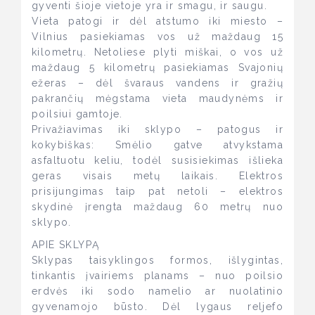
gyventi šioje vietoje yra ir smagu, ir saugu.
Vieta patogi ir dėl atstumo iki miesto –
Vilnius pasiekiamas vos už maždaug 15
kilometrų. Netoliese plyti miškai, o vos už
maždaug 5 kilometrų pasiekiamas Svajonių
ežeras – dėl švaraus vandens ir gražių
pakrančių mėgstama vieta maudynėms ir
poilsiui gamtoje.
Privažiavimas iki sklypo – patogus ir
kokybiškas: Smėlio gatve atvykstama
asfaltuotu keliu, todėl susisiekimas išlieka
geras visais metų laikais. Elektros
prisijungimas taip pat netoli – elektros
skydinė įrengta maždaug 60 metrų nuo
sklypo.
APIE SKLYPĄ
Sklypas taisyklingos formos, išlygintas,
tinkantis įvairiems planams – nuo poilsio
erdvės iki sodo namelio ar nuolatinio
gyvenamojo būsto. Dėl lygaus reljefo