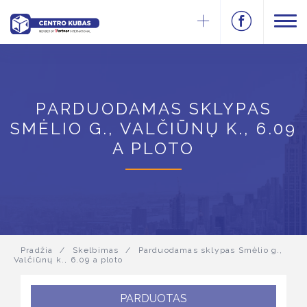
PARDUODAMAS SKLYPAS
SMĖLIO G., VALČIŪNŲ K., 6.09
A PLOTO
Pradžia
/
Skelbimas
/
Parduodamas sklypas Smėlio g.,
Valčiūnų k., 6.09 a ploto
PARDUOTAS