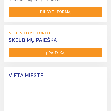
Užpildykite šią formą ir susisieksime
PILDYTI FORMĄ
NEKILNOJAMO TURTO
SKELBIMŲ PAIEŠKA
Į PAIEŠKĄ
VIETA MIESTE