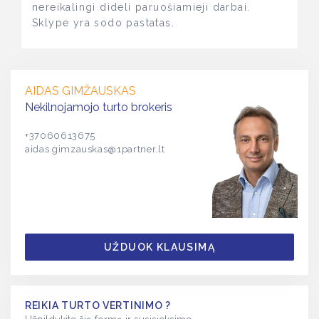
nereikalingi dideli paruošiamieji darbai.
Sklype yra sodo pastatas.
AIDAS GIMŽAUSKAS
Nekilnojamojo turto brokeris
+37060613675
aidas.gimzauskas@1partner.lt
UŽDUOK KLAUSIMĄ
REIKIA TURTO VERTINIMO ?