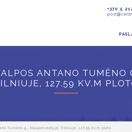
+370 5 21
post@centr
PASL
ALPOS ANTANO TUMĖNO G.
ILNIUJE, 127.59 KV.M PLO
no Tumėno g., Naujamiestyje, Vilniuje, 127.59 kv.m ploto