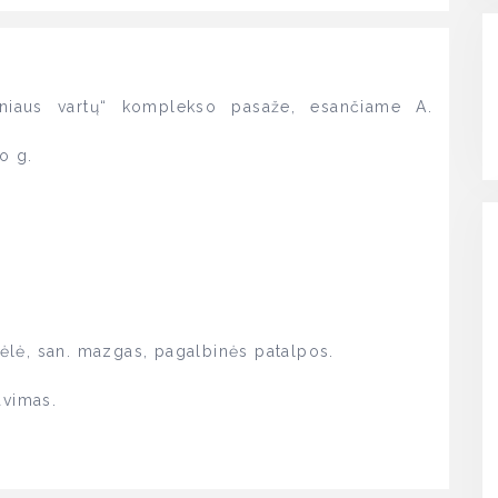
niaus vartų“ komplekso pasaže, esančiame A.
o g.
uvėlė, san. mazgas, pagalbinės patalpos.
avimas.