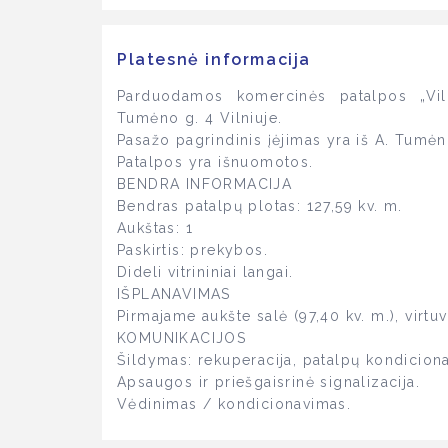
Platesnė informacija
Parduodamos komercinės patalpos „Vil
Tumėno g. 4 Vilniuje.
Pasažo pagrindinis įėjimas yra iš A. Tumėn
Patalpos yra išnuomotos.
BENDRA INFORMACIJA
Bendras patalpų plotas: 127,59 kv. m.
Aukštas: 1
Paskirtis: prekybos.
Dideli vitrininiai langai.
IŠPLANAVIMAS
Pirmajame aukšte salė (97,40 kv. m.), virt
KOMUNIKACIJOS
Šildymas: rekuperacija, patalpų kondicion
Apsaugos ir priešgaisrinė signalizacija.
Vėdinimas / kondicionavimas.