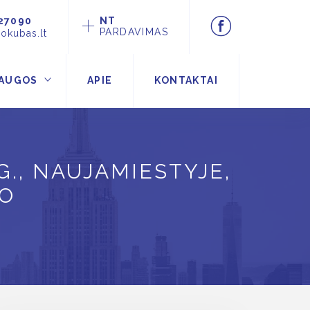
27090
NT
PARDAVIMAS
okubas.lt
AUGOS
APIE
KONTAKTAI
, NAUJAMIESTYJE,
TO