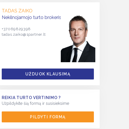
TADAS ZAIKO
Nekilnojamojo turto brokeris
+37069829398
tadas.zaiko@1partner.lt
UŽDUOK KLAUSIMĄ
REIKIA TURTO VERTINIMO ?
Užpildykite šią formą ir susisieksime
PILDYTI FORMĄ