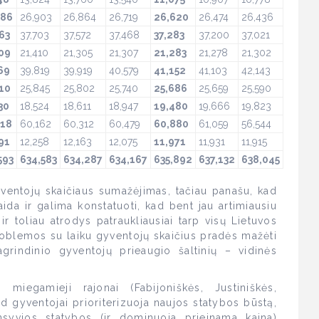
486
26,903
26,864
26,719
26,620
26,474
26,436
63
37,703
37,572
37,468
37,283
37,200
37,021
09
21,410
21,305
21,307
21,283
21,278
21,302
69
39,819
39,919
40,579
41,152
41,103
42,143
10
25,845
25,802
25,740
25,686
25,659
25,590
30
18,524
18,611
18,947
19,480
19,666
19,823
018
60,162
60,312
60,479
60,880
61,059
56,544
91
12,258
12,163
12,075
11,971
11,931
11,915
593
634,583
634,287
634,167
635,892
637,132
638,045
ventojų skaičiaus sumažėjimas, tačiau panašu, kad
da ir galima konstatuoti, kad bent jau artimiausiu
 ir toliau atrodys patraukliausiai tarp visų Lietuvos
roblemos su laiku gyventojų skaičius pradės mažėti
agrindinio gyventojų prieaugio šaltinių – vidinės
i miegamieji rajonai (Fabijoniškės, Justiniškės,
ad gyventojai prioriterizuoja naujos statybos būstą,
nsyvios statybos (ir dominuoja prieinama kaina)