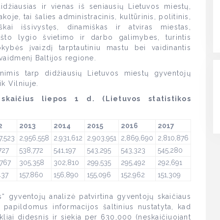
idžiausias ir vienas iš seniausių Lietuvos miestų,
koje, tai šalies administracinis, kultūrinis, politinis,
kai išsivystęs, dinamiškas ir atviras miestas,
ukšto lygio švietimo ir darbo galimybes, turintis
kybės įvaizdį tarptautiniu mastu bei vaidinantis
į vaidmenį Baltijos regione.
nimis tarp didžiausių Lietuvos miestų gyventojų
k Vilniuje.
kaičius liepos 1 d. (Lietuvos statistikos
2
2013
2014
2015
2016
2017
7,523
2,956,558
2,931,612
2,903,951
2,869,690
2,810,876
727
538,772
541,197
543,295
543,323
545,280
767
305,358
302,810
299,535
295,492
292,691
437
157,860
156,890
155,096
152,962
151,309
“ gyventojų analizė patvirtina gyventojų skaičiaus
t papildomus informacijos šaltinius nustatyta, kad
kliai didesnis ir siekia per 630,000 (neskaičiuojant