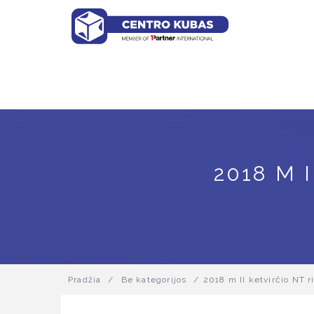
2018 M 
Pradžia
/
Be kategorijos
/
2018 m II ketvirčio NT r