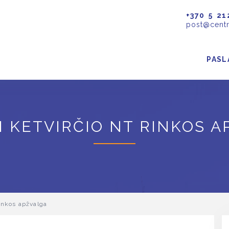
+370 5 21
post@centr
PASL
II KETVIRČIO NT RINKOS 
inkos apžvalga