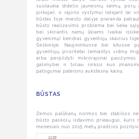
susilaukia didelio jaunesnių šeimų, porų
pirkėjai), o rajono vystymui lėtėjant (ar v
būstas toje miesto dalyje praranda patrau
būsto realizavimo problema bei lieka sąly
bei skiriantis namų ūkiams (vaikai išsi
gyvenimą) bendras gyventojų skaičius toje 
Šeškinėje, Naujininkuose bei kituose pa
gyventojų prioritetai lemiantys vidinę mig
arba perpildyti mikrorajonai pasižymės
galimybei ir toliau rinksis kuo įmano
patogumai pateisins aukštesnę kainą.
BŪSTAS
Žemos palūkanų normos bei stabilios nek
būsto paskolų išdavimo prieaugiui, kuris
mėnesiais nuo 2015 metų pradžios pozityviai