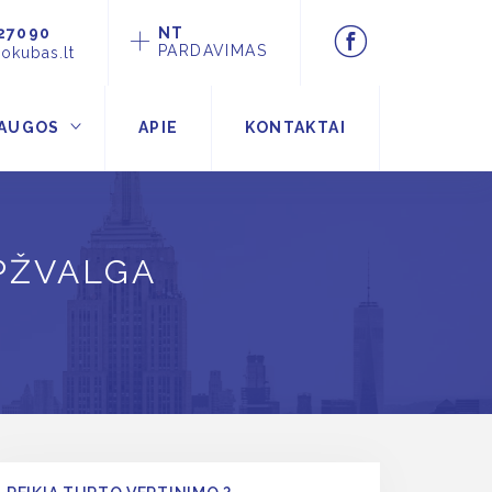
27090
NT
PARDAVIMAS
okubas.lt
AUGOS
APIE
KONTAKTAI
APŽVALGA