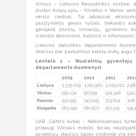
Vilnius – Lietuvos Respublikos sostinė, d
įkurtas dviejų upių – Vilnelės ir Neries santa
verslo centras. Tai labiausiai ekonomiš
pasižymintis gerais ryšiais, teikiantis a
gerėjantį įmonių, inovacijų, gyvenimo ko
išskirtinį ekonominį, kultūrinį ir informacin
Lietuvos statistikos departamento duome
skaičius per paskutinius keletą metų augo ti
Lentelė 1 – Nuolatinių gyventojų s
departamento duomenys)
2009
2010
2011
201
Lietuva
3,339,009
3,291,960
3,025,027
2,98
Vilnius
559,234
557,559
534,348
534,
Kaunas
350,555
343,245
313,614
308,
Klaip
ėda
183,099
180,673
161,345
159,
UAB „Centro kubas – Nekilnojamasis turtas
prieaugį Vilniaus mieste, tačiau naudojan
gyventojų skaičius šalies sostinėje yra žen