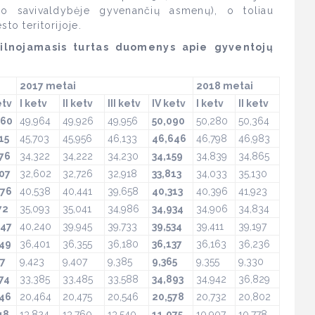
no savivaldybėje gyvenančių asmenų), o toliau
to teritorijoje.
ilnojamasis turtas duomenys apie gyventojų
2017 metai
2018 metai
etv
I ketv
II ketv
III ketv
IV ketv
I ketv
II ketv
460
49,964
49,926
49,956
50,090
50,280
50,364
15
45,703
45,956
46,133
46,646
46,798
46,983
76
34,322
34,222
34,230
34,159
34,839
34,865
07
32,602
32,726
32,918
33,813
34,033
35,130
676
40,538
40,441
39,658
40,313
40,396
41,923
72
35,093
35,041
34,986
34,934
34,906
34,834
647
40,240
39,945
39,733
39,534
39,411
39,197
249
36,401
36,355
36,180
36,137
36,163
36,236
47
9,423
9,407
9,385
9,365
9,355
9,330
74
33,385
33,485
33,588
34,893
34,942
36,829
346
20,464
20,475
20,546
20,578
20,732
20,802
48
13,824
13,760
13,540
11,075
10,907
10,778