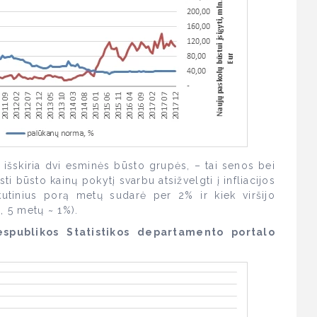
i išskiria dvi esminės būsto grupės, – tai senos bei
ti būsto kainų pokytį svarbu atsižvelgti į infliacijos
kutinius porą metų sudarė per 2% ir kiek viršijo
, 5 metų ~ 1%).
espublikos Statistikos departamento portalo