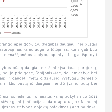
rango apie 30%, t.y. dvigubai daugiau, nei būstas
pastebėjimas kainų augimo lėtėjimas, kuris gali būti
ad nemažėjančios statybų apimtys baigia išpildyti
atybos būstą daugiau nei šimte įvairiausių projektų,
, bei jo prieigose, Fabijoniškėse, Naujamiestyje bei
Kaip ir daugelį metų didžiausio vystytųjų dėmesio
ma rinktis būstą iš daugiau nei 20 įvairių butų bei
iš esmės nekinta, nominalus kainų pokytis nuo 2011
ižvelgiant į infliaciją sudaro apie 0.5-1.0% metinį
aujesnės statybos objektų patekimas į antrinę rinką.