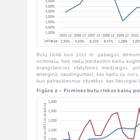
Butų rinka nuo 2011 m. pabaigos demonstr
nominalų, tiek realų pardavimo kainų augim
brangstančios statybinės medžiagos, pirk
energinis naudingumas], kas kartu su noru įt
kuo patrauklesnius objektus, kas tiesiogiai 
Figūra 2 – Pirminės butų rinkos kainų po