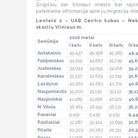
Grigiškių bei Vilniaus miesto bei rajo
pateikiama informacija apie jų migraciją mies
Lentelė 2 – UAB Centro kubas – Nek
skaičių Vilniaus m.
2016 metai
Seniūnija
I ketv
II ketv
III ketv
IV k
Antakalnis
49,437
49,398
49,385
49,
Fabijonišk
ė
s
44,109
44,667
45,239
45,6
Justiniškės
34,094
34,094
34,168
34,2
Karoliniškės
32,537
32,629
32,749
32,8
Lazdynai
40,560
40,662
40,701
40,
Naujamiestis
35,200
35,139
35,132
35,1
Naujininkai
41,489
41,298
40,971
40,
N. Vilnia
36,164
36,154
36,131
36,
Paneriai
9,450
9,439
9,435
9,4
Pašilaičiai
32,287
32,414
32,699
32,8
Pilaitė
20,303
20,267
20,311
20,
Rasos
13,098
13,293
13,553
13,7