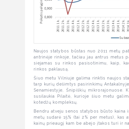
Naujos statybos būstas nuo 2011 metų pab
antrinėje rinkoje, tačiau jau antrus metus 
siejamas su rinkos pasisotinimu, kaip, k
rinkos paklausą.
Šiuo metu Vilniuje galima rinktis naujos st
tarp kurių dešimtys pasirinkimų Antakalnyje
Senamiestyje, Šnipiškių mikrorajonuose. 
susilaukia Pilaitė, kurioje šiuo metu gali
kotedžų kompleksų.
Bendru atveju senos statybos būsto kaina 
metų sudarė 15% (tai 2% per metus), kas ats
kainų prieaugį kam be abejo įtakos turi ir n