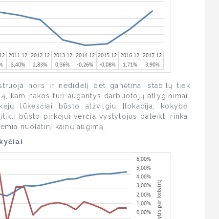
uoja nors ir nedidelį bet ganėtinai stabilų tiek
ą, kam įtakos turi augantys darbuotojų atlyginimai,
ėjų lūkesčiai būsto atžvilgiu [lokacija, kokybė,
ikti būsto pirkėjui verčia vystytojus pateikti rinkai
lemia nuolatinį kainų augimą.
kyčiai