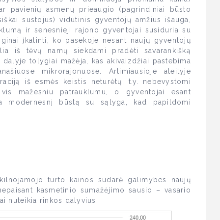
 ar pavienių asmenų prieaugio (pagrindiniai būsto
isiškai sustojus) vidutinis gyventojų amžius išauga,
klumą ir senesnieji rajono gyventojai susiduria su
ginai įkalinti, ko pasekoje nesant naujų gyventojų
kelia iš tėvų namų siekdami pradėti savarankišką
dalyje tolygiai mažėja, kas akivaizdžiai pastebima
našiuose mikrorajonuose. Artimiausioje ateityje
raciją iš esmės keistis neturėtų, t.y. nebevystomi
 vis mažesniu patrauklumu, o gyventojai esant
ma modernesnį būstą su sąlyga, kad papildomi
ilnojamojo turto kainos sudarė galimybes naujų
 nepaisant kasmetinio sumažėjimo sausio – vasario
 nuteikia rinkos dalyvius.