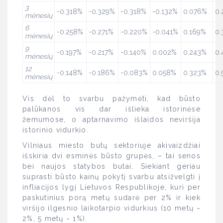
3
-0.318%
-0.329%
-0.318%
-0.132%
0.076%
0.
mėnesių
6
-0.258%
-0.271%
-0.220%
-0.041%
0.169%
0.
mėnesių
9
-0.197%
-0.217%
-0.140%
0.002%
0.243%
0.
mėnesių
12
-0.148%
-0.186%
-0.083%
0.058%
0.323%
0.
mėnesių
Vis dėl to svarbu pažymėti, kad būsto
palūkanos vis dar išlieka istorinėse
žemumose, o aptarnavimo išlaidos neviršija
istorinio vidurkio.
Vilniaus miesto butų sektoriuje akivaizdžiai
išskiria dvi esminės būsto grupės, – tai senos
bei naujos statybos butai. Siekiant geriau
suprasti būsto kainų pokytį svarbu atsižvelgti į
infliacijos lygį Lietuvos Respublikoje, kuri per
paskutinius porą metų sudarė per 2% ir kiek
viršijo ilgesnio laikotarpio vidurkius (10 metų ~
2%, 5 metų ~ 1%).