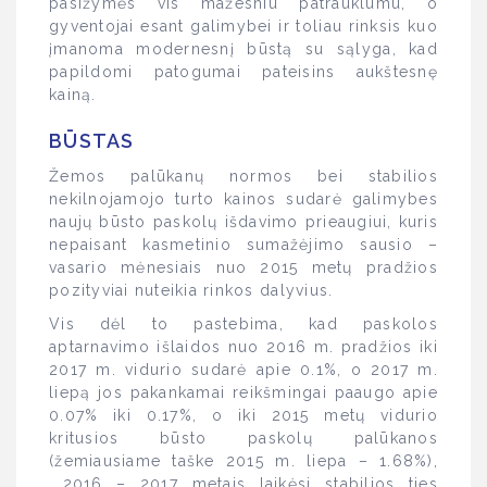
pasižymės vis mažesniu patrauklumu, o
gyventojai esant galimybei ir toliau rinksis kuo
įmanoma modernesnį būstą su sąlyga, kad
papildomi patogumai pateisins aukštesnę
kainą.
BŪSTAS
Žemos palūkanų normos bei stabilios
nekilnojamojo turto kainos sudarė galimybes
naujų būsto paskolų išdavimo prieaugiui, kuris
nepaisant kasmetinio sumažėjimo sausio –
vasario mėnesiais nuo 2015 metų pradžios
pozityviai nuteikia rinkos dalyvius.
Vis dėl to pastebima, kad paskolos
aptarnavimo išlaidos nuo 2016 m. pradžios iki
2017 m. vidurio sudarė apie 0.1%, o 2017 m.
liepą jos pakankamai reikšmingai paaugo apie
0.07% iki 0.17%, o iki 2015 metų vidurio
kritusios būsto paskolų palūkanos
(žemiausiame taške 2015 m. liepa – 1.68%),
2016 – 2017 metais laikėsi stabilios ties