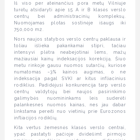
Iš viso per ateinančius pora metų Vilniuje
turėtų atsidaryti apie 15 A ir B klasės verslo
centrų bei administracinių kompleksų.
Nuomojamas plotas sostinėje išaugs iki
750,000 m2.
Nors naujos statybos verslo centrų paklausa ir
toliau išlieka pakankamai stipri, tačiau
intensyvi plėtra neabejotinai lems, mažų
mažiausiai kainų indeksacijos korekciją. Šiuo
metu rinkoje gausu nuomos sutarčių, kuriose
numatomas ~3% kainos augimas, o ne
indeksacija pagal SVKI ar kitus infliacinius
rodiklius. Padidėjusi konkurencija tarp verslo
centrų valdytojų bei naujos pasirinkimo
galimybės nuomininkams leis suderėti
palankesnes nuomos kainas, nes jau dabar
linkstama pereiti nuo vietinių prie Eurozonos
infliacijos rodiklių.
Kita vertus žemesnės klasės verslo centrai,
ypač pastatyti pačioje dvidešimt pirmojo