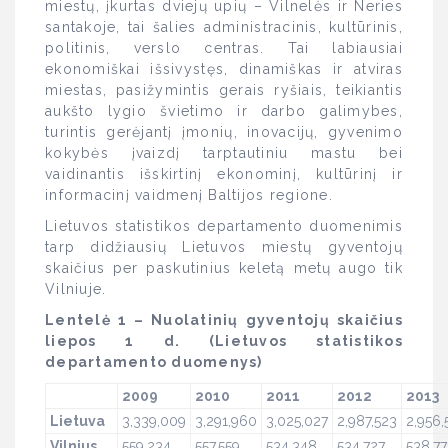
miestų, įkurtas dviejų upių – Vilnelės ir Neries
santakoje, tai šalies administracinis, kultūrinis,
politinis, verslo centras. Tai labiausiai
ekonomiškai išsivystęs, dinamiškas ir atviras
miestas, pasižymintis gerais ryšiais, teikiantis
aukšto lygio švietimo ir darbo galimybes,
turintis gerėjantį įmonių, inovacijų, gyvenimo
kokybės įvaizdį tarptautiniu mastu bei
vaidinantis išskirtinį ekonominį, kultūrinį ir
informacinį vaidmenį Baltijos regione.
Lietuvos statistikos departamento duomenimis
tarp didžiausių Lietuvos miestų gyventojų
skaičius per paskutinius keletą metų augo tik
Vilniuje.
Lentelė 1 – Nuolatinių gyventojų skaičius
liepos 1 d. (Lietuvos statistikos
departamento duomenys)
2009
2010
2011
2012
2013
Lietuva
3,339,009
3,291,960
3,025,027
2,987,523
2,956,
Vilnius
559,234
557,559
534,348
534,727
538,77