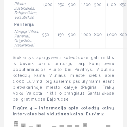
Pilaitė,
1,000
1,250
900
1,200
900
1,100
850
Justiniškės,
Fabijoniškės,
Viršuliškės
Periferija
Naujoji Vilnia,
950
1,150
900
1,000
800
1,000
800
Paneriai,
Grigiškės,
Naujininkai
Siekiantys apsigyventi kotedžuose gali rinktis
iš beveik tuzino teritorijų, tarp kurių bene
populiariausios Pilaitė bei Pavilnys. Vidutinė
kotedžų kaina Vilniaus mieste siekia apie
1,000 Eur/m2, pigiausiems pasiūlymams esant
pietvakarinėje miesto dalyje (Pagiriai, Trakų
Vokė, Vaidotai ir kt.), o brangiausi Santariškėse
bei gretimuose Bajoruose.
Figūra 4 – Informacija apie kotedžų kainų
intervalus bei vidutines kaina, Eur/m2