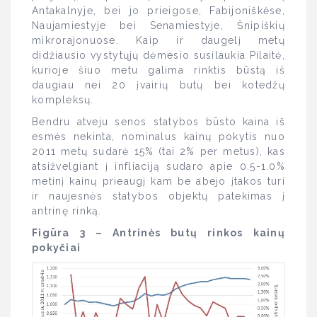
Antakalnyje, bei jo prieigose, Fabijoniškėse,
Naujamiestyje bei Senamiestyje, Šnipiškių
mikrorajonuose. Kaip ir daugelį metų
didžiausio vystytųjų dėmesio susilaukia Pilaitė,
kurioje šiuo metu galima rinktis būstą iš
daugiau nei 20 įvairių butų bei kotedžų
kompleksų.
Bendru atveju senos statybos būsto kaina iš
esmės nekinta, nominalus kainų pokytis nuo
2011 metų sudarė 15% (tai 2% per metus), kas
atsižvelgiant į infliaciją sudaro apie 0.5-1.0%
metinį kainų prieaugį kam be abejo įtakos turi
ir naujesnės statybos objektų patekimas į
antrinę rinką.
Figūra 3 – Antrinės butų rinkos kainų
pokyčiai