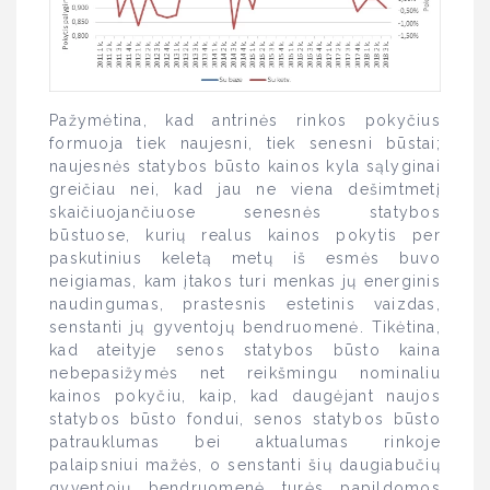
Pažymėtina, kad antrinės rinkos pokyčius
formuoja tiek naujesni, tiek senesni būstai;
naujesnės statybos būsto kainos kyla sąlyginai
greičiau nei, kad jau ne viena dešimtmetį
skaičiuojančiuose senesnės statybos
būstuose, kurių realus kainos pokytis per
paskutinius keletą metų iš esmės buvo
neigiamas, kam įtakos turi menkas jų energinis
naudingumas, prastesnis estetinis vaizdas,
senstanti jų gyventojų bendruomenė. Tikėtina,
kad ateityje senos statybos būsto kaina
nebepasižymės net reikšmingu nominaliu
kainos pokyčiu, kaip, kad daugėjant naujos
statybos būsto fondui, senos statybos būsto
patrauklumas bei aktualumas rinkoje
palaipsniui mažės, o senstanti šių daugiabučių
gyventojų bendruomenė turės papildomos