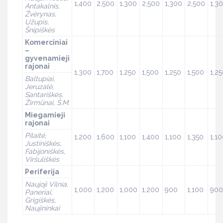
1,400
2,500
1,300
2,500
1,300
2,500
1,3
Antakalnis,
Žvėrynas,
Užupis,
Šnipiškės
Komerciniai
–
gyvenamieji
rajonai
1,300
1,700
1,250
1,500
1,250
1,500
1,2
Baltupiai,
Jeruzalė,
Santariškės,
Žirmūnai, Š.M.
Miegamieji
rajonai
Pilaitė,
1,200
1,600
1,100
1,400
1,100
1,350
1,1
Justiniškės,
Fabijoniškės,
Viršuliškės
Periferija
Naujoji Vilnia,
1,000
1,200
1,000
1,200
900
1,100
900
Paneriai,
Grigiškės,
Naujininkai