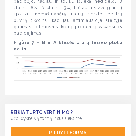
padidėjo, tačiau ir toliau išlieka nedidelė, B
klasė ~6%, A klasė ~3%, tačiau atsižvelgiant į
apsukų nemažinančią naujų verslo centrų
plėtrą tikėtina, kad jau artimiausioje ateityje
galimas tolimesnis kelių procentų vakansijos
padidėjimas.
Figūra 7 – B ir A klasės biurų laisvo ploto
dalis
REIKIA TURTO VERTINIMO ?
Užpildykite šią formą ir susisieksime
PILDYTI FORMĄ