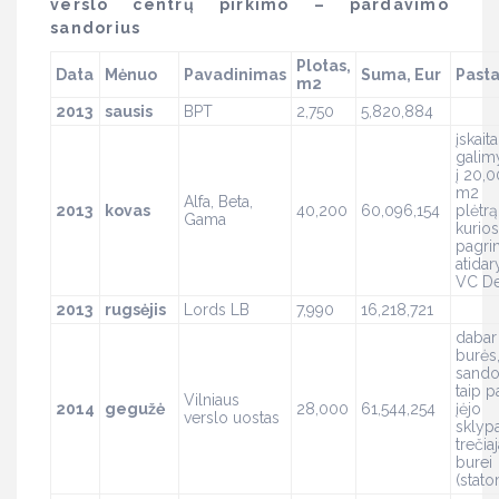
verslo centrų pirkimo – pardavimo
sandorius
Plotas,
Data
Mėnuo
Pavadinimas
Suma, Eur
Past
m2
2013
sausis
BPT
2,750
5,820,884
įskaita
galim
į 20,
m2
Alfa, Beta,
2013
kovas
40,200
60,096,154
plėtrą
Gama
kurios
pagri
atidar
VC De
2013
rugsėjis
Lords LB
7,990
16,218,721
dabar
burės,
sando
taip p
Vilniaus
2014
gegužė
28,000
61,544,254
įėjo
verslo uostas
sklyp
trečiaj
burei
(stat