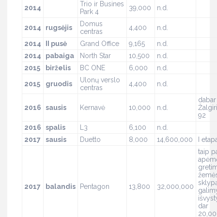
Trio ir Busines
2014
39,000
n.d.
Park 4
Domus
2014
rugsėjis
4,400
n.d.
centras
2014
II pusė
Grand Office
9,165
n.d.
2014
pabaiga
North Star
10,500
n.d.
2015
birželis
BC ONE
6,000
n.d.
Ulonų verslo
2015
gruodis
4,400
n.d.
centras
dabar
2016
sausis
Kernavė
10,000
n.d.
Žalgir
92
2016
spalis
L3
6,100
n.d.
2017
sausis
Duetto
8,000
14,600,000
I etap
taip p
apėm
greti
žemė
sklyp
2017
balandis
Pentagon
13,800
32,000,000
galim
išvyst
dar
20,0