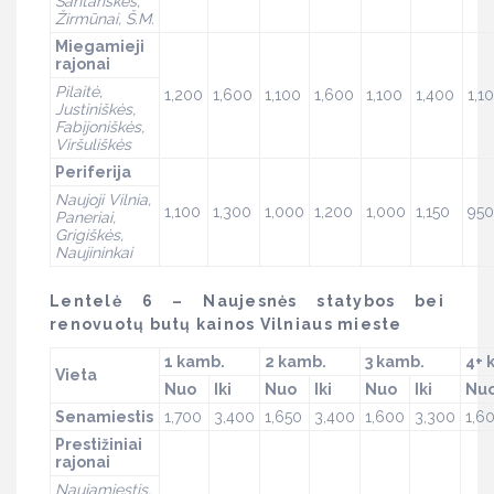
Santariškės,
Žirmūnai, Š.M.
Miegamieji
rajonai
Pilaitė,
1,200
1,600
1,100
1,600
1,100
1,400
1,1
Justiniškės,
Fabijoniškės,
Viršuliškės
Periferija
Naujoji Vilnia,
1,100
1,300
1,000
1,200
1,000
1,150
950
Paneriai,
Grigiškės,
Naujininkai
Lentelė 6 – Naujesnės statybos bei
renovuotų butų kainos Vilniaus mieste
1 kamb.
2 kamb.
3 kamb.
4+ 
Vieta
Nuo
Iki
Nuo
Iki
Nuo
Iki
Nu
Senamiestis
1,700
3,400
1,650
3,400
1,600
3,300
1,6
Prestižiniai
rajonai
Naujamiestis,