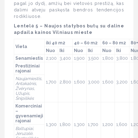
pagal jo dydį, amžių bei vietovės prestižą, kas
dalimi atveju paskęsta bendros tendencijos
rodikliuose.
Lentelė 5 – Naujos statybos butų su daline
apdaila kainos Vilniaus mieste
iki 40 m2
40 – 60 m2
60 – 80 m2
80
Vieta
Nuo
Iki
Nuo
Iki
Nuo
Iki
Nu
Senamiestis
2,100
3,400
1,900
3,500
1,800
3,800
1,8
Prestižiniai
rajonai
Naujamiestis,
1,700
2,800
1,600
3,000
1,600
3,200
1,6
Antakalnis,
Žvėrynas,
Užupis,
Šnipiškės
Komerciniai
–
gyvenamieji
rajonai
1,300
1,800
1,300
1,700
1,200
1,600
1,2
Baltupiai,
Jeruzalė,