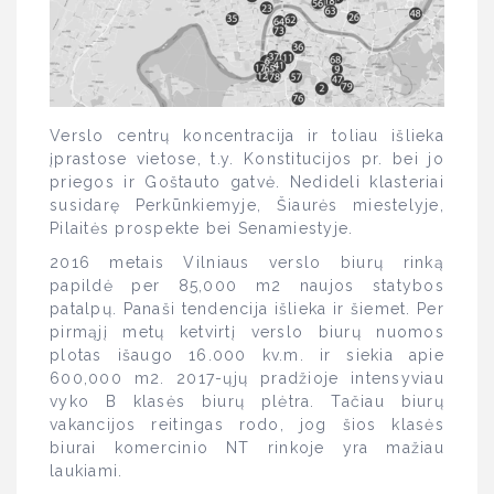
Verslo centrų koncentracija ir toliau išlieka
įprastose vietose, t.y. Konstitucijos pr. bei jo
priegos ir Goštauto gatvė. Nedideli klasteriai
susidarę Perkūnkiemyje, Šiaurės miestelyje,
Pilaitės prospekte bei Senamiestyje.
2016 metais Vilniaus verslo biurų rinką
papildė per 85,000 m2 naujos statybos
patalpų. Panaši tendencija išlieka ir šiemet. Per
pirmąjį metų ketvirtį verslo biurų nuomos
plotas išaugo 16.000 kv.m. ir siekia apie
600,000 m2. 2017-ųjų pradžioje intensyviau
vyko B klasės biurų plėtra. Tačiau biurų
vakancijos reitingas rodo, jog šios klasės
biurai komercinio NT rinkoje yra mažiau
laukiami.