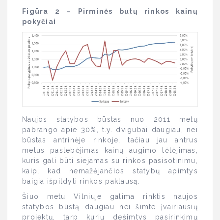
Figūra 2 – Pirminės butų rinkos kainų
pokyčiai
Naujos statybos būstas nuo 2011 metų
pabrango apie 30%, t.y. dvigubai daugiau, nei
būstas antrinėje rinkoje, tačiau jau antrus
metus pastebėjimas kainų augimo lėtėjimas,
kuris gali būti siejamas su rinkos pasisotinimu,
kaip, kad nemažėjančios statybų apimtys
baigia išpildyti rinkos paklausą.
Šiuo metu Vilniuje galima rinktis naujos
statybos būstą daugiau nei šimte įvairiausių
projektų, tarp kurių dešimtys pasirinkimų