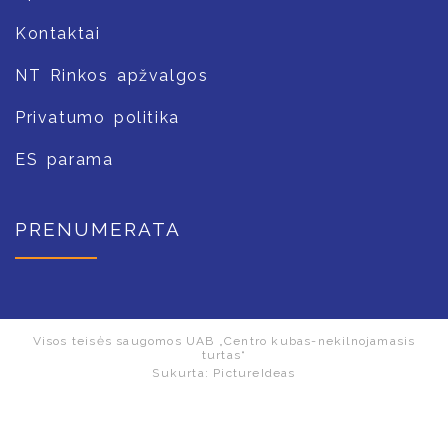
Kontaktai
NT Rinkos apžvalgos
Privatumo politika
ES parama
PRENUMERATA
Visos teisės saugomos UAB „Centro kubas-nekilnojamasis
turtas“
Sukurta:
PictureIdeas