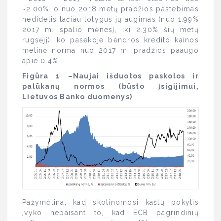
~2.00%, o nuo 2018 metų pradžios pastebimas
nedidelis tačiau tolygus jų augimas (nuo 1.99%
2017 m. spalio mėnesį, iki 2.30% šių metų
rugsėjį), ko pasekoje bendros kredito kainos
metinė norma nuo 2017 m. pradžios paaugo
apie 0.4%.
Figūra 1 –Naujai išduotos paskolos ir
palūkanų normos (būsto įsigijimui,
Lietuvos Banko duomenys)
Pažymėtina, kad skolinomosi kaštų pokytis
įvyko nepaisant to, kad ECB pagrindinių