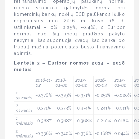
refinansavimo operacijų palūkanų norma,
ribinio skolinosi galimybės norma bei
komercinių bankų indėlių ECB palūkanos išliko
nepakitusios nuo 2016 m. kovo 16 d.
(atitinkamai – 0%, 0.25%, -0.4%), o Euribor
normos nuo šių metų pradžios pakylo
nežymiai, kas suponuoja išvadą, kad bankai po
truputį mažina potencialas būsto finansavimo
apimtis.
Lentelė 3 – Euribor normos 2014 – 2018
metais
2018-11-
2018-
2017-
2016-
2015-
20
02
01-02
01-02
01-04
01-02
01
1
-0.376%
-0.379%
-0.371%
-0.251%
-0.020%
0.
savaitės
2
-0.371%
-0.373%
-0.374%
-0.241%
-0.011%
0.
savaičių
1
-0.368%
-0.368%
-0.368%
-0.210%
0.016%
0.
mėnesio
2
-0.336%
-0.340%
-0.336%
-0.168%
0.044%
0.
mėnesių