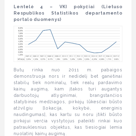
Lentelė 4 – VKI pokyčiai (Lietuso
Respublikos Statistikos departamento
portalo duomenys)
Butų rinka nuo 2011 m. pabaigos
demonstruoja nors ir nedidelį bet ganėtinai
stabilų tiek nominalų, tiek realų pardavimo
kainų augimą, kam įtakos turi augantys
darbuotojų atlyginimai, brangstančios
statybinės medžiagos, pirkėjų lūkesčiai būsto
atžvilgiu [lokacija, kokybė, energinis
naudingumas], kas kartu su noru įtikti būsto
pirkėjui verčia vystytojus pateikti rinkai kuo
patrauklesnius objektus, kas tiesiogiai lemia
nuolatinį kainų augimą.