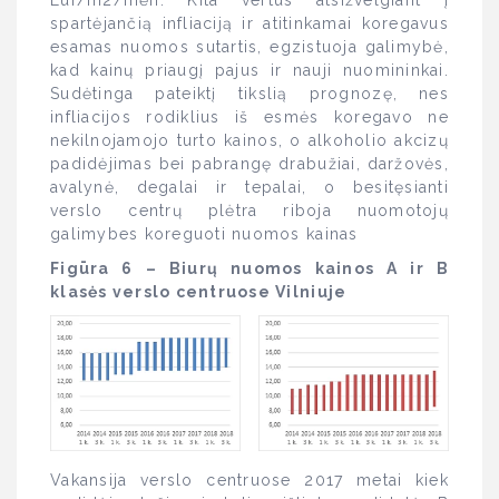
spartėjančią infliaciją ir atitinkamai koregavus
esamas nuomos sutartis, egzistuoja galimybė,
kad kainų priaugį pajus ir nauji nuomininkai.
Sudėtinga pateiktį tikslią prognozę, nes
infliacijos rodiklius iš esmės koregavo ne
nekilnojamojo turto kainos, o alkoholio akcizų
padidėjimas bei pabrangę drabužiai, daržovės,
avalynė, degalai ir tepalai, o besitęsianti
verslo centrų plėtra riboja nuomotojų
galimybes koreguoti nuomos kainas
Figūra 6 – Biurų nuomos kainos A ir B
klasės verslo centruose Vilniuje
Vakansija verslo centruose 2017 metai kiek