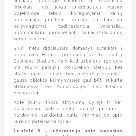
amžiaus pradžioje susidurs su didesniais
iššukiais, nes jeigu aukščiausios klasės
objektuose tebus koreguojama kainų
indeksacija, prastesni objektai susidurs su
neišvengiamai padidėsiančia vakansija,
nuomininkams persikeliant į naujai atidaromus
verslo centrus.
Šiuo metu didžiausias dėmesys sutelktas į
bendrovės Hanner plėtojamą verslo centrą
Business Stadium, kaip kad užbaigus 120,000
m2 biuro patalpų komplekso statybą bei
atsižvelgiant į būsto bei viešbučių projektų
gausa objekto kaimynystėje gali būti sukurta
alternatyva tiek Konstitucijos, tiek Pilaitės
prospektui.
Apie biurų rinkos aktyvumą byloja ir per
pastaruosius keletą metų sudaryti pirkimo –
pardavimo sandoriai, dalis informacijos apie
kuriuos pateikiama toliau.
Lentelė 8 – Informacija apie įvykusius