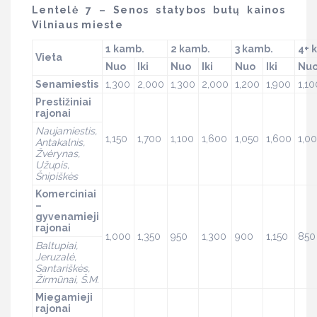
Lentelė 7 – Senos statybos butų kainos
Vilniaus mieste
1 kamb.
2 kamb.
3 kamb.
4+ 
Vieta
Nuo
Iki
Nuo
Iki
Nuo
Iki
Nu
Senamiestis
1,300
2,000
1,300
2,000
1,200
1,900
1,10
Prestižiniai
rajonai
Naujamiestis,
1,150
1,700
1,100
1,600
1,050
1,600
1,0
Antakalnis,
Žvėrynas,
Užupis,
Šnipiškės
Komerciniai
–
gyvenamieji
rajonai
1,000
1,350
950
1,300
900
1,150
850
Baltupiai,
Jeruzalė,
Santariškės,
Žirmūnai, Š.M.
Miegamieji
rajonai