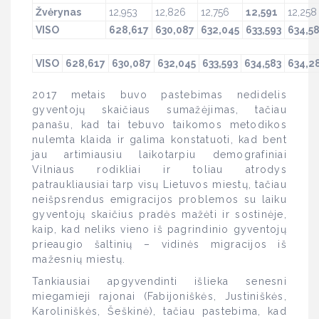
Žvėrynas
12,953
12,826
12,756
12,591
12,258
VISO
628,617
630,087
632,045
633,593
634,5
VISO
628,617
630,087
632,045
633,593
634,583
634,2
2017 metais buvo pastebimas nedidelis
gyventojų skaičiaus sumažėjimas, tačiau
panašu, kad tai tebuvo taikomos metodikos
nulemta klaida ir galima konstatuoti, kad bent
jau artimiausiu laikotarpiu demografiniai
Vilniaus rodikliai ir toliau atrodys
patraukliausiai tarp visų Lietuvos miestų, tačiau
neišpsrendus emigracijos problemos su laiku
gyventojų skaičius pradės mažėti ir sostinėje,
kaip, kad neliks vieno iš pagrindinio gyventojų
prieaugio šaltinių – vidinės migracijos iš
mažesnių miestų.
Tankiausiai apgyvendinti išlieka senesni
miegamieji rajonai (Fabijoniškės, Justiniškės,
Karoliniškės, Šeškinė), tačiau pastebima, kad