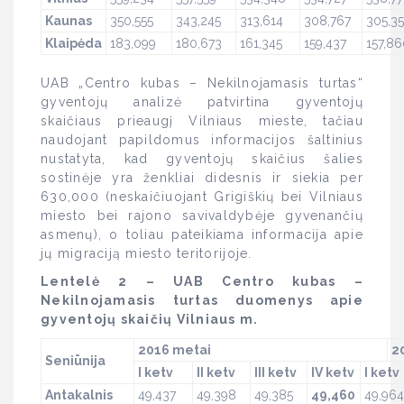
Kaunas
350,555
343,245
313,614
308,767
305,3
Klaipėda
183,099
180,673
161,345
159,437
157,86
UAB „Centro kubas – Nekilnojamasis turtas“
gyventojų analizė patvirtina gyventojų
skaičiaus prieaugį Vilniaus mieste, tačiau
naudojant papildomus informacijos šaltinius
nustatyta, kad gyventojų skaičius šalies
sostinėje yra ženkliai didesnis ir siekia per
630,000 (neskaičiuojant Grigiškių bei Vilniaus
miesto bei rajono savivaldybėje gyvenančių
asmenų), o toliau pateikiama informacija apie
jų migraciją miesto teritorijoje.
Lentelė 2 – UAB Centro kubas –
Nekilnojamasis turtas duomenys apie
gyventojų skaičių Vilniaus m.
2016 metai
2
Seniūnija
I ketv
II ketv
III ketv
IV ketv
I ketv
Antakalnis
49,437
49,398
49,385
49,460
49,964