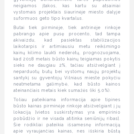
neigiamos įtakos, kas kartu su atsainiai
vystomais projektais šiaurinėje miesto dalyje
suformuos geto tipo kvartalus.
Butai tiek pirminėje, tiek antrinėje rinkoje
pabrango apie pusę procento, tad tampa
akivaizdu, kad pasiektas stabilizacijos
laikotarpis ir artimiausiu metu reikšmingo
kainų kilimo laukti nederėtų, prognozuojama,
kad 2018 metais būsto kainų teigiamas pokytis
sieks ne daugiau 2%, tačiau atsižvelgiant į
neparduotų butų bei vystomų naujų projektų
santykį su gyventojų Vilniaus mieste pokyčiu
neatmetama galimybė, kad būsto kainos
ateinančiais metais kiek sumažės (iki 5.0%).
Toliau pateikiama informacija apie tipines
būsto kainas pirminėje rinkoje atsižvelgiant į jų
lokaciją [vietos suskirstymas yra empirinio
pobūdžio ir ne visada atitinka seniūnijų ribas].
Šie rodikliai pateikia išsamesnę informaciją
apie vyraujančias kainas, nes išskiria būstą