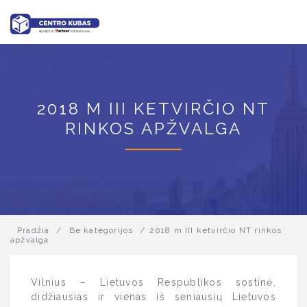
2018 M III KETVIRČIO NT
RINKOS APŽVALGA
Pradžia
/
Be kategorijos
/
2018 m III ketvirčio NT rinkos
apžvalga
Vilnius – Lietuvos Respublikos sostinė,
didžiausias ir vienas iš seniausių Lietuvos