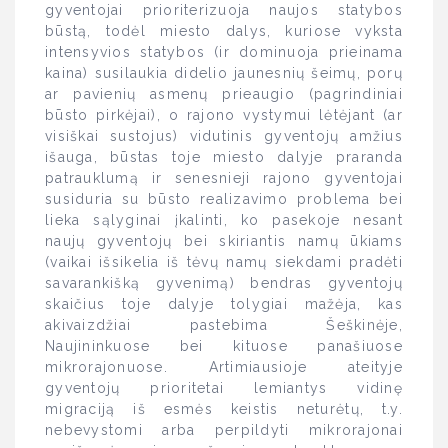
gyventojai prioriterizuoja naujos statybos
būstą, todėl miesto dalys, kuriose vyksta
intensyvios statybos (ir dominuoja prieinama
kaina) susilaukia didelio jaunesnių šeimų, porų
ar pavienių asmenų prieaugio (pagrindiniai
būsto pirkėjai), o rajono vystymui lėtėjant (ar
visiškai sustojus) vidutinis gyventojų amžius
išauga, būstas toje miesto dalyje praranda
patrauklumą ir senesnieji rajono gyventojai
susiduria su būsto realizavimo problema bei
lieka sąlyginai įkalinti, ko pasekoje nesant
naujų gyventojų bei skiriantis namų ūkiams
(vaikai išsikelia iš tėvų namų siekdami pradėti
savarankišką gyvenimą) bendras gyventojų
skaičius toje dalyje tolygiai mažėja, kas
akivaizdžiai pastebima Šeškinėje,
Naujininkuose bei kituose panašiuose
mikrorajonuose. Artimiausioje ateityje
gyventojų prioritetai lemiantys vidinę
migraciją iš esmės keistis neturėtų, t.y.
nebevystomi arba perpildyti mikrorajonai