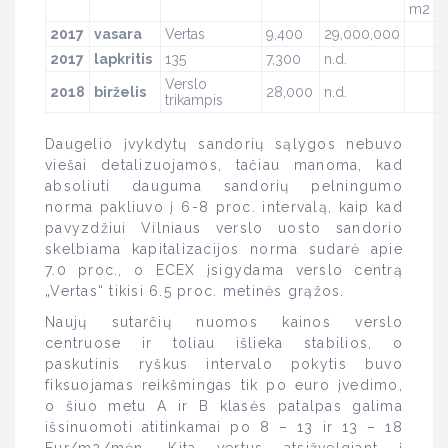
m2
2017
vasara
Vertas
9,400
29,000,000
2017
lapkritis
135
7,300
n.d.
Verslo
2018
birželis
28,000
n.d.
trikampis
Daugelio įvykdytų sandorių sąlygos nebuvo
viešai detalizuojamos, tačiau manoma, kad
absoliuti dauguma sandorių pelningumo
norma pakliuvo į 6-8 proc. intervalą, kaip kad
pavyzdžiui Vilniaus verslo uosto sandorio
skelbiama kapitalizacijos norma sudarė apie
7.0 proc., o ECEX įsigydama verslo centrą
„Vertas“ tikisi 6.5 proc. metinės grąžos.
Naujų sutarčių nuomos kainos verslo
centruose ir toliau išlieka stabilios, o
paskutinis ryškus intervalo pokytis buvo
fiksuojamas reikšmingas tik po euro įvedimo,
o šiuo metu A ir B klasės patalpas galima
išsinuomoti atitinkamai po 8 – 13 ir 13 – 18
Eur/m2/mėn. Kita vertus atsižvelgiant į