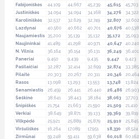
Fabijonišk
ė
s
44,109
44,667
45,239
45,615
45,703
Justiniškės
34,094
34,094
34,168
34,276
34,322
Karoliniškės
32,537
32,629
32,749
32,807
32,60
Lazdynai
40,560
40,662
40,701
40,676
40,538
Naujamiestis
35,200
35,139
35,132
35,172
35,093
Naujininkai
41,489
41,298
40,971
40,647
40,24
N. Vilnia
36,164
36,154
36,131
36,249
36,401
Paneriai
9,450
9,439
9,435
9,447
9,423
Pašilaičiai
32,287
32,414
32,699
32,874
33,385
Pilaitė
20,303
20,267
20,311
20,346
20,46
Rasos
13,098
13,293
13,553
13,748
13,824
Senamiestis
26,459
26,441
26,440
26,486
26,90
Šeškinė
38,641
38,443
38,184
38,063
37,703
Šnipiškės
21,754
21,663
21,590
21,509
21,410
Verkiai
38,649
38,871
39,133
39,369
39,819
Vilkpėdė
25,921
25,889
25,879
25,910
25,845
Viršuliškės
16,264
17,089
17,951
18,330
18,524
Žirmūnai
59,248
59,411
59,638
60,018
60,162