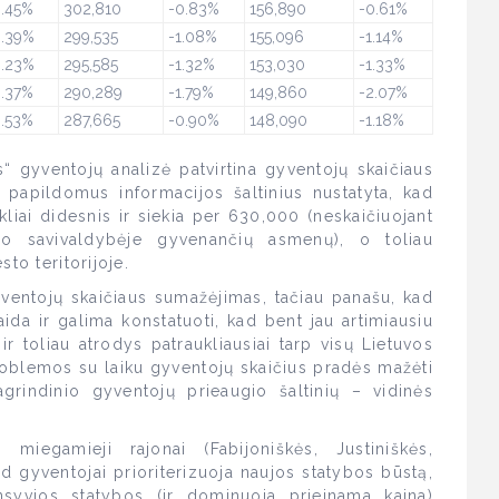
.45%
302,810
-0.83%
156,890
-0.61%
.39%
299,535
-1.08%
155,096
-1.14%
.23%
295,585
-1.32%
153,030
-1.33%
.37%
290,289
-1.79%
149,860
-2.07%
.53%
287,665
-0.90%
148,090
-1.18%
“ gyventojų analizė patvirtina gyventojų skaičiaus
t papildomus informacijos šaltinius nustatyta, kad
kliai didesnis ir siekia per 630,000 (neskaičiuojant
no savivaldybėje gyvenančių asmenų), o toliau
to teritorijoje.
ventojų skaičiaus sumažėjimas, tačiau panašu, kad
da ir galima konstatuoti, kad bent jau artimiausiu
 ir toliau atrodys patraukliausiai tarp visų Lietuvos
roblemos su laiku gyventojų skaičius pradės mažėti
agrindinio gyventojų prieaugio šaltinių – vidinės
i miegamieji rajonai (Fabijoniškės, Justiniškės,
ad gyventojai prioriterizuoja naujos statybos būstą,
nsyvios statybos (ir dominuoja prieinama kaina)