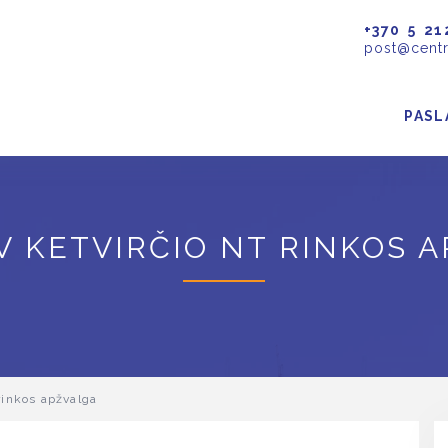
+370 5 21
post@centr
PASL
IV KETVIRČIO NT RINKOS 
rinkos apžvalga