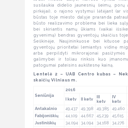
susilaukia didelio jaunesnių šeimų, porų
pirkėjai), o rajono vystymui lėtėjant (ar v
būstas toje miesto dalyje praranda patrau
būsto realizavimo problema bei lieka sąly
bei skiriantis namų ūkiams (vaikai išsi
gyvenimą) bendras gyventojų skaičius toje 
Šeškinėje, Naujininkuose bei kituose pa
gyventojų prioritetai lemiantys vidinę mig
arba perpildyti mikrorajonai pasižymės
galimybei ir toliau rinksis kuo įmano
patogumai pateisins aukštesnę kainą.
Lentelė 2 – UAB Centro kubas – Nek
skaičių Vilniaus m.
2016
Seniūnija
III
IV
I ketv
II ketv
ketv
ketv
Antakalnio
49,437
49,398
49,385
49,460
Fabijoniškių
44,109
44,667
45,239
45,615
Justiniškių
34,094
34,094
34,168
34,276