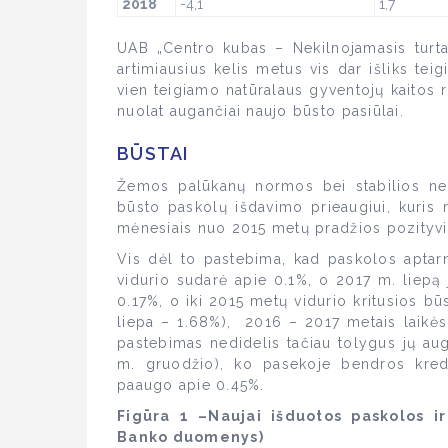
2018
-4,1
1,7
UAB „Centro kubas – Nekilnojamasis turt
artimiausius kelis metus vis dar išliks tei
vien teigiamo natūralaus gyventojų kaitos ro
nuolat augančiai naujo būsto pasiūlai.
BŪSTAI
Žemos palūkanų normos bei stabilios nek
būsto paskolų išdavimo prieaugiui, kuris
mėnesiais nuo 2015 metų pradžios pozityviai
Vis dėl to pastebima, kad paskolos aptar
vidurio sudarė apie 0.1%, o 2017 m. liepą
0.17%, o iki 2015 metų vidurio kritusios 
liepa – 1.68%), 2016 – 2017 metais laikės
pastebimas nedidelis tačiau tolygus jų a
m. gruodžio), ko pasekoje bendros kre
paaugo apie 0.45%.
Figūra 1 –Naujai išduotos paskolos ir
Banko duomenys)