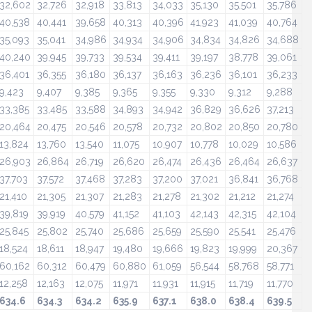
32,602
32,726
32,918
33,813
34,033
35,130
35,501
35,786
40,538
40,441
39,658
40,313
40,396
41,923
41,039
40,764
35,093
35,041
34,986
34,934
34,906
34,834
34,826
34,688
40,240
39,945
39,733
39,534
39,411
39,197
38,778
39,061
36,401
36,355
36,180
36,137
36,163
36,236
36,101
36,233
9,423
9,407
9,385
9,365
9,355
9,330
9,312
9,288
33,385
33,485
33,588
34,893
34,942
36,829
36,626
37,213
20,464
20,475
20,546
20,578
20,732
20,802
20,850
20,780
13,824
13,760
13,540
11,075
10,907
10,778
10,029
10,586
26,903
26,864
26,719
26,620
26,474
26,436
26,464
26,637
37,703
37,572
37,468
37,283
37,200
37,021
36,841
36,768
21,410
21,305
21,307
21,283
21,278
21,302
21,212
21,274
39,819
39,919
40,579
41,152
41,103
42,143
42,315
42,104
25,845
25,802
25,740
25,686
25,659
25,590
25,541
25,476
18,524
18,611
18,947
19,480
19,666
19,823
19,999
20,367
60,162
60,312
60,479
60,880
61,059
56,544
58,768
58,771
12,258
12,163
12,075
11,971
11,931
11,915
11,719
11,770
634.6
634.3
634.2
635.9
637.1
638.0
638.4
639.5