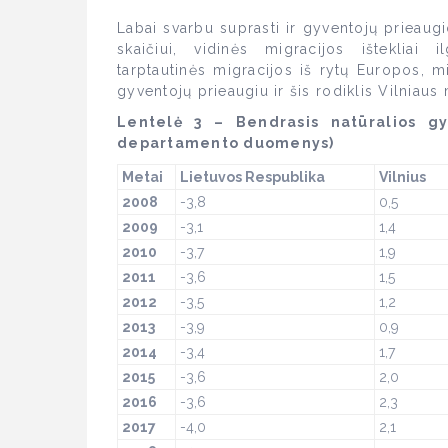
Labai svarbu suprasti ir gyventojų prieaug
skaičiui, vidinės migracijos ištekliai 
tarptautinės migracijos iš rytų Europos, m
gyventojų prieaugiu ir šis rodiklis Vilniaus
Lentelė 3 – Bendrasis natūralios gyv
departamento duomenys)
Metai
Lietuvos Respublika
Vilnius
2008
-3,8
0,5
2009
-3,1
1,4
2010
-3,7
1,9
2011
-3,6
1,5
2012
-3,5
1,2
2013
-3,9
0,9
2014
-3,4
1,7
2015
-3,6
2,0
2016
-3,6
2,3
2017
-4,0
2,1