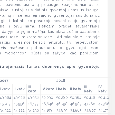
 ar pavienių asmenų prieaugio (pagrindiniai būsto
isiškai sustojus) vidutinis gyventojų amžius išauga,
klumą ir senesnieji rajono gyventojai susiduria su
ginai įkalinti, ko pasekoje nesant naujų gyventojų
kelia iš tėvų namų siekdami pradėti savarankišką
dalyje tolygiai mažėja, kas akivaizdžiai pastebima
našiuose mikrorajonuose. Artimiausioje ateityje
raciją iš esmės keistis neturėtų, t.y. nebevystomi
 vis mažesniu patrauklumu, o gyventojai esant
ma modernesnį būstą su sąlyga, kad papildomi
ilnojamasis turtas duomenys apie gyventojų
2017
2018
III
III
IV
I ketv
II ketv
IV ketv
I ketv
II ketv
ketv
ketv
ketv
49,964
49,926
49,956
50,090
50,280
50,364
50,416
50,410
45,703
45,956
46,133
46,646
46,798
46,983
47,260
47,366
34,322
34,222
34,230
34,159
34,839
34,865
34,807
34,173