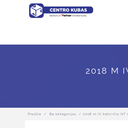
2018 M 
Pradžia
/
Be kategorijos
/
2018 m IV ketvirčio NT 