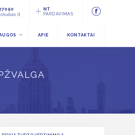
27090
NT
PARDAVIMAS
okubas.lt
AUGOS
APIE
KONTAKTAI
APŽVALGA