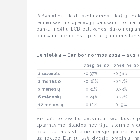
Pažymėtina, kad skolinomosi kaštų pok
refinansavimo operacijų palūkanų norma, 
bankų indėlių ECB palūkanos išliko neigi
palūkanų normoms tapus teigiamomis lems 
Lentelė 4 – Euribor normos 2014 – 2019
2019-01-02
2018-01-02
1 savaitės
-0.37%
-0.38%
1 mėnesio
-0.36%
-0.37%
3 mėnesių
-0.31%
-0.33%
6 mėnesių
-0.24%
-0.27%
12 mėnesių
-0.12%
-0.19%
Vis dėl to svarbu pažymėti, kad būsto p
aptarnavimo išlaidos neviršija istorinio vid
reikia susimąstyti apie ateityje gerokai iš
už 100,00 Eur su 15% dydžio pradiniu įna