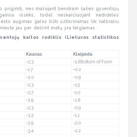
io prigimtį, nes mažėjant bendram šalies gyventojų
ilgainiui išseks, todėl neskaičiuojant nedidelės
iesto augimas galės būti užtikrinamas tik natūraliu
 mieste jau per dešimt metų yra teigiamas.
entojų kaitos rodiklis (Lietuvos statistikos
Kaunas
Klaipėda
-2,3
-1,6Bottom of Form
-1,7
-0,2
-2,0
-0,9
-2,3
-1,5
-2,7
-1,0
-2,9
-1,8
-2,3
-0,9
-3,2
-1,1
-2,9
-2,0
-3,4
-2,2