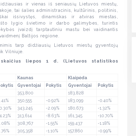
idžiausias ir vienas iš seniausių Lietuvos miestų,
koje, tai šalies administracinis, kultūrinis, politinis,
kai išsivystęs, dinamiškas ir atviras miestas,
ukšto lygio švietimo ir darbo galimybes, turintis
kybės įvaizdį tarptautiniu mastu bei vaidinantis
į vaidmenį Baltijos regione.
nimis tarp didžiausių Lietuvos miestų gyventojų
k Vilniuje.
kaičius liepos 1 d. (Lietuvos statistikos
Kaunas
Klaipėda
okytis
Gyventojai
Pokytis
Gyventojai
Pokytis
353,800
183,828
.41%
350,555
-0.92%
183,099
-0.40%
0.30%
343,245
-2.09%
180,673
-1.32%
4.23%
313,614
-8.63%
161,345
-10.70%
0.08%
308,767
-1.55%
159,437
-1.18%
.76%
305,358
-1.10%
157,860
-0.99%