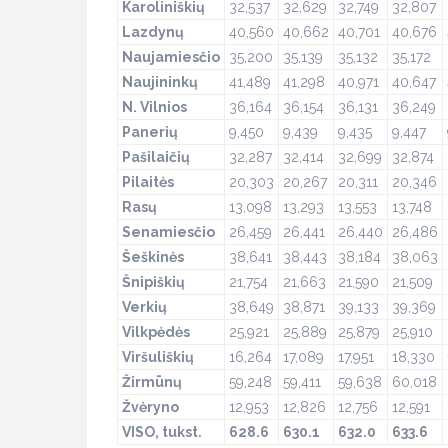
Karoliniškių
32,537
32,629
32,749
32,807
Lazdynų
40,560
40,662
40,701
40,676
Naujamiesčio
35,200
35,139
35,132
35,172
Naujininkų
41,489
41,298
40,971
40,647
N. Vilnios
36,164
36,154
36,131
36,249
Panerių
9,450
9,439
9,435
9,447
Pašilaičių
32,287
32,414
32,699
32,874
Pilaitės
20,303
20,267
20,311
20,346
Rasų
13,098
13,293
13,553
13,748
Senamiesčio
26,459
26,441
26,440
26,486
Šeškinės
38,641
38,443
38,184
38,063
Šnipiškių
21,754
21,663
21,590
21,509
Verkių
38,649
38,871
39,133
39,369
Vilkpėdės
25,921
25,889
25,879
25,910
Viršuliškių
16,264
17,089
17,951
18,330
Žirmūnų
59,248
59,411
59,638
60,018
Žvėryno
12,953
12,826
12,756
12,591
VISO, tukst.
628.6
630.1
632.0
633.6