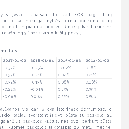
ytis įvyko nepaisant to, kad ECB pagrindinių
ribinio skolinosi galimybės norma bei komercinių
amos ne trumpiau nei nuo 2016 metų, kas bazinėms
reikšmingą finansavimo kaštų pokytį.
 metais
2017-01-02
2016-01-04
2015-01-02
2014-01-02
-0.37%
-0.25%
-0.02%
0.18%
-0.37%
-0.21%
0.02%
0.21%
-0.32%
-0.13%
0.08%
0.28%
-0.22%
-0.04%
0.17%
0.39%
-0.08%
0.06%
0.32%
0.56%
alūkanos vis dar išlieka istorinėse žemumose, o
urkio, tačiau svarstant įsigyti būstą su paskola jau
augsiančius paskolos kaštus, nes pvz. perkant būstą
šu, kuomet paskolos laikotarpis 20 metų, metinei