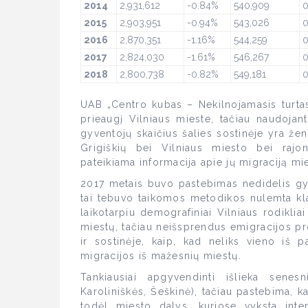
2014
2,931,612
-0.84%
540,909
0
2015
2,903,951
-0.94%
543,026
0
2016
2,870,351
-1.16%
544,259
0
2017
2,824,030
-1.61%
546,267
0
2018
2,800,738
-0.82%
549,181
0
UAB „Centro kubas – Nekilnojamasis turtas
prieaugį Vilniaus mieste, tačiau naudojan
gyventojų skaičius šalies sostinėje yra žen
Grigiškių bei Vilniaus miesto bei rajo
pateikiama informacija apie jų migraciją mies
2017 metais buvo pastebimas nedidelis gy
tai tebuvo taikomos metodikos nulemta klai
laikotarpiu demografiniai Vilniaus rodikliai
miestų, tačiau neišsprendus emigracijos p
ir sostinėje, kaip, kad neliks vieno iš p
migracijos iš mažesnių miestų.
Tankiausiai apgyvendinti išlieka senesn
Karoliniškės, Šeškinė), tačiau pastebima, k
todėl miesto dalys, kuriose vyksta inte