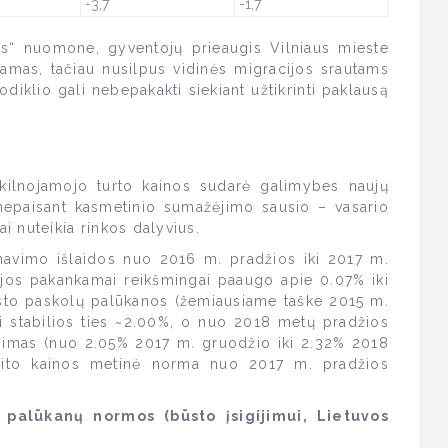
-3,7
-1,7
as“ nuomone, gyventojų prieaugis Vilniaus mieste
giamas, tačiau nusilpus vidinės migracijos srautams
diklio gali nebepakakti siekiant užtikrinti paklausą
ilnojamojo turto kainos sudarė galimybes naujų
 nepaisant kasmetinio sumažėjimo sausio – vasario
 nuteikia rinkos dalyvius.
navimo išlaidos nuo 2016 m. pradžios iki 2017 m.
 jos pakankamai reikšmingai paaugo apie 0.07% iki
būsto paskolų palūkanos (žemiausiame taške 2015 m.
i stabilios ties ~2.00%, o nuo 2018 metų pradžios
ugimas (nuo 2.05% 2017 m. gruodžio iki 2.32% 2018
dito kainos metinė norma nuo 2017 m. pradžios
 palūkanų normos (būsto įsigijimui, Lietuvos