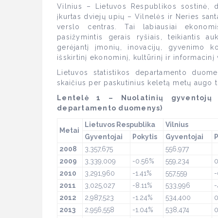
Vilnius – Lietuvos Respublikos sostinė, d
įkurtas dviejų upių – Vilnelės ir Neries santa
verslo centras. Tai labiausiai ekonomiš
pasižymintis gerais ryšiais, teikiantis a
gerėjantį įmonių, inovacijų, gyvenimo ko
išskirtinį ekonominį, kultūrinį ir informacin
Lietuvos statistikos departamento duome
skaičius per paskutinius keletą metų augo ti
Lentelė 1 – Nuolatinių gyventojų s
departamento duomenys)
Lietuvos Respublika
Vilnius
Metai
Gyventojai
Pokytis
Gyventojai
P
2008
3,357,675
556,977
2009
3,339,009
-0.56%
559,234
0
2010
3,291,960
-1.41%
557,559
-
2011
3,025,027
-8.11%
533,996
-
2012
2,987,523
-1.24%
534,400
2013
2,956,558
-1.04%
538,474
0